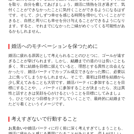
を取り、自分を癒してあげましょう。婚活に情熱を注ぎ過ぎて、気
付くことができなかったことに気付くことができるようになるはず
です。そして、少しずつ幸せを感じる時間を増やしていくことがで
きると、自然と周りにも幸せを分け与えることができるようになり
ます。すると、それまでになかったご縁がめぐってくる可能性があ
るかもしれません。
婚活へのモチベーションを保つために
婚活に疲れる原因として考えられることのひとつに、ゴールが遠す
ぎることが挙げられます。しかし、
結婚
までの道のりは長いことも
多く、常に結婚を目標に据えていると、理想とする異性と出会えな
かったり、婚活パーティでカップル成立できなかった際に、必要以
上に焦ってしまうかもしれません。そこで、最初は目標を結婚から
少し変えてみることも大切です。婚活パーティに参加することを目
標にすることや、。パーティに参加することが決まったら、次は異
性と話すときは笑顔を心がけるということを目標にしてみましょ
う。ひとつひとつ目標をクリアしていくことで、最終的に結婚まで
たどり着くというイメージです。
考えすぎないで行動すること
お見合い
や婚活パーティに行く前に深く考えすぎてしまうことも、
婚活に疲れたと感じる要因になることがあります。恋人がほしい、