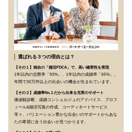
選ばれる３つの理由とは？
【その１】独自の「婚活PDCA」で、高い確実性を実現
1年以内の交際率「93%」、1年以内の成婚率「65%」。
年間で30万件以上の出会いの機会が生まれています。
【その２】成婚率No.1
だから出来る充実のサポート
※
価値観診断、成婚コンシェルジュのアドバイス、プロフ
ィール&婚活写真の作成、コーディネートサービス
等々、バリエーション豊かな出会いのサポートからあな
たの希望に合う出会いが見つかります。