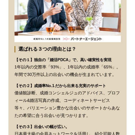
選ばれる３つの理由とは？
【その１】独自の「婚活PDCA」で、高い確実性を実現
1年以内の交際率「93%」、1年以内の成婚率「65%」。
年間で30万件以上の出会いの機会が生まれています。
【その２】成婚率No.1
だから出来る充実のサポート
※
価値観診断、成婚コンシェルジュのアドバイス、プロフ
ィール&婚活写真の作成、コーディネートサービス
等々、バリエーション豊かな出会いのサポートからあな
たの希望に合う出会いが見つかります。
【その３】出会いの幅が広い。
日本最大級の会員ネットワークを活用し、紹介可能人数