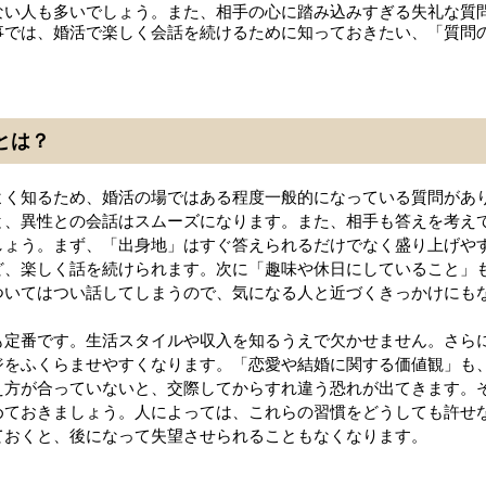
ない人も多いでしょう。また、相手の心に踏み込みすぎる失礼な質
事では、婚活で楽しく会話を続けるために知っておきたい、「質問
とは？
よく知るため、婚活の場ではある程度一般的になっている質問があ
と、異性との会話はスムーズになります。また、相手も答えを考え
しょう。まず、「出身地」はすぐ答えられるだけでなく盛り上げや
ど、楽しく話を続けられます。次に「趣味や休日にしていること」
ついてはつい話してしまうので、気になる人と近づくきっかけにも
も定番です。生活スタイルや収入を知るうえで欠かせません。さら
ジをふくらませやすくなります。「恋愛や結婚に関する価値観」も
え方が合っていないと、交際してからすれ違う恐れが出てきます。
めておきましょう。人によっては、これらの習慣をどうしても許せ
ておくと、後になって失望させられることもなくなります。