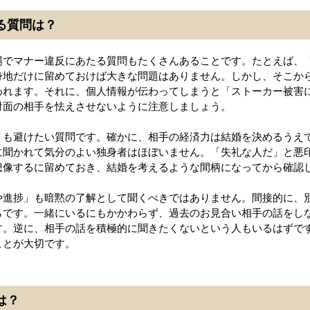
る質問は？
場でマナー違反にあたる質問もたくさんあることです。たとえば、
身地だけに留めておけば大きな問題はありません。しかし、そこか
われます。それに、個人情報が伝わってしまうと「ストーカー被害
対面の相手を怯えさせないように注意しましょう。
」も避けたい質問です。確かに、相手の経済力は結婚を決めるうえ
に聞かれて気分のよい独身者はほぼいません。「失礼な人だ」と悪
想像するに留めておき、結婚を考えるような間柄になってから確認
や進捗」も暗黙の了解として聞くべきではありません。間接的に、
らです。一緒にいるにもかかわらず、過去のお見合い相手の話をし
す。逆に、相手の話を積極的に聞きたくないという人もいるはずで
ことが大切です。
は？