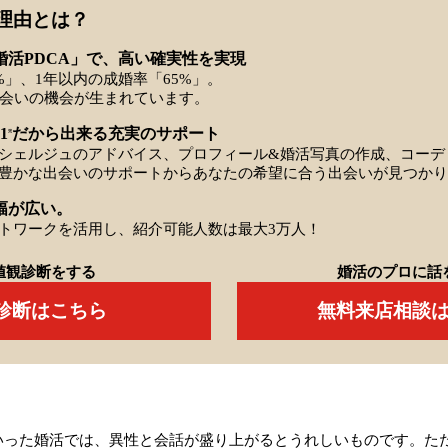
理由とは？
婚活PDCA」で、高い確実性を実現
%」、1年以内の成婚率「65%」。
出会いの機会が生まれています。
1
だから出来る充実のサポート
※
シェルジュのアドバイス、プロフィール&婚活写真の作成、コーデ
豊かな出会いのサポートからあなたの希望に合う出会いが見つかり
幅が広い。
トワークを活用し、紹介可能人数は最大3万人！
値観診断をする
婚活のプロに話
Q診断はこちら
無料来店相談
いった婚活では、異性と会話が盛り上がるとうれしいものです。た