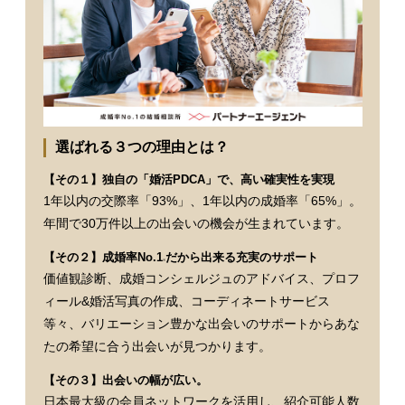
選ばれる３つの理由とは？
【その１】独自の「婚活PDCA」で、高い確実性を実現
1年以内の交際率「93%」、1年以内の成婚率「65%」。
年間で30万件以上の出会いの機会が生まれています。
【その２】成婚率No.1
だから出来る充実のサポート
※
価値観診断、成婚コンシェルジュのアドバイス、プロフ
ィール&婚活写真の作成、コーディネートサービス
等々、バリエーション豊かな出会いのサポートからあな
たの希望に合う出会いが見つかります。
【その３】出会いの幅が広い。
日本最大級の会員ネットワークを活用し、紹介可能人数