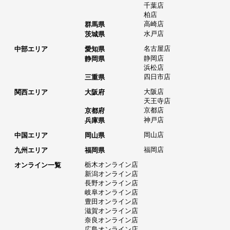
千葉店
柏店
高崎店
群馬県
水戸店
茨城県
名古屋店
中部エリア
愛知県
静岡店
静岡県
浜松店
四日市店
三重県
大阪店
関西エリア
大阪府
天王寺店
京都店
京都府
神戸店
兵庫県
岡山店
中国エリア
岡山県
福岡店
九州エリア
福岡県
栃木オンライン店
オンライン一覧
新潟オンライン店
長野オンライン店
岐阜オンライン店
豊田オンライン店
滋賀オンライン店
奈良オンライン店
広島オンライン店