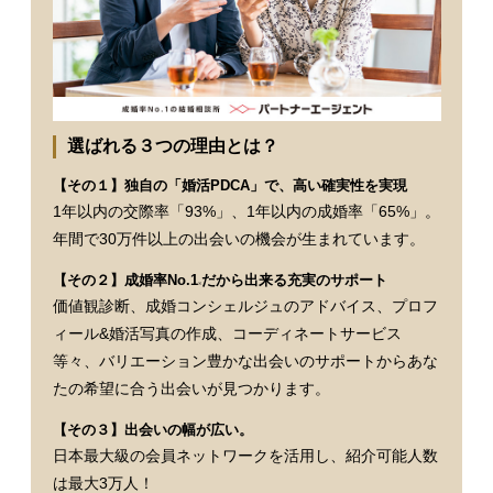
選ばれる３つの理由とは？
【その１】独自の「婚活PDCA」で、高い確実性を実現
1年以内の交際率「93%」、1年以内の成婚率「65%」。
年間で30万件以上の出会いの機会が生まれています。
【その２】成婚率No.1
だから出来る充実のサポート
※
価値観診断、成婚コンシェルジュのアドバイス、プロフ
ィール&婚活写真の作成、コーディネートサービス
等々、バリエーション豊かな出会いのサポートからあな
たの希望に合う出会いが見つかります。
【その３】出会いの幅が広い。
日本最大級の会員ネットワークを活用し、紹介可能人数
は最大3万人！