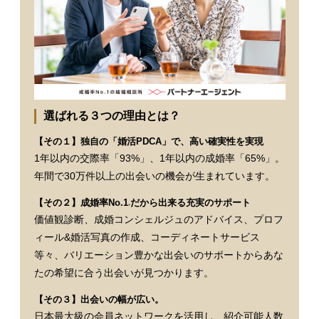
選ばれる３つの理由とは？
【その１】独自の「婚活PDCA」で、高い確実性を実現
1年以内の交際率「93%」、1年以内の成婚率「65%」。
年間で30万件以上の出会いの機会が生まれています。
【その２】成婚率No.1
だから出来る充実のサポート
※
価値観診断、成婚コンシェルジュのアドバイス、プロフ
ィール&婚活写真の作成、コーディネートサービス
等々、バリエーション豊かな出会いのサポートからあな
たの希望に合う出会いが見つかります。
【その３】出会いの幅が広い。
日本最大級の会員ネットワークを活用し、紹介可能人数