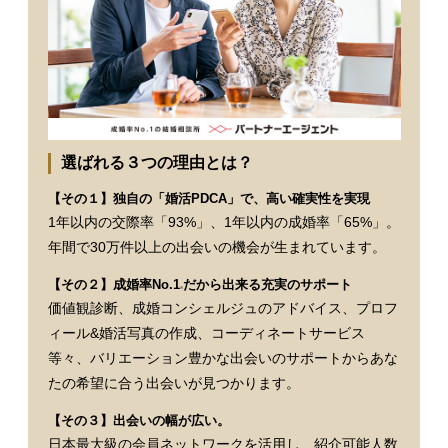
選ばれる３つの理由とは？
【その１】独自の「婚活PDCA」で、高い確実性を実現
1年以内の交際率「93%」、1年以内の成婚率「65%」。
年間で30万件以上の出会いの機会が生まれています。
【その２】成婚率No.1
だから出来る充実のサポート
※
価値観診断、成婚コンシェルジュのアドバイス、プロフ
ィール&婚活写真の作成、コーディネートサービス
等々、バリエーション豊かな出会いのサポートからあな
たの希望に合う出会いが見つかります。
【その３】出会いの幅が広い。
日本最大級の会員ネットワークを活用し、紹介可能人数