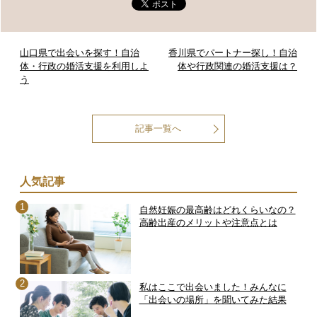
山口県で出会いを探す！自治
香川県でパートナー探し！自治
体・行政の婚活支援を利用しよ
体や行政関連の婚活支援は？
う
記事一覧へ
人気記事
自然妊娠の最高齢はどれくらいなの？
高齢出産のメリットや注意点とは
私はここで出会いました！みんなに
「出会いの場所」を聞いてみた結果