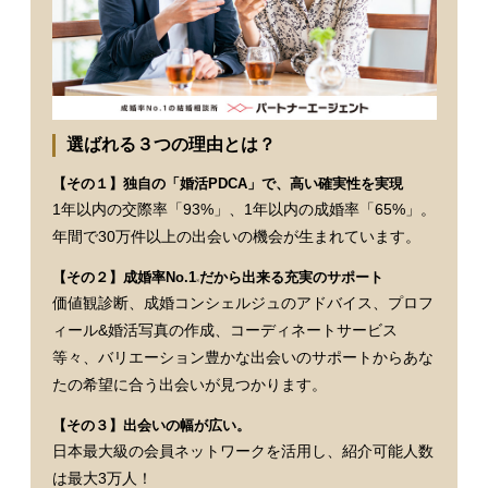
選ばれる３つの理由とは？
【その１】独自の「婚活PDCA」で、高い確実性を実現
1年以内の交際率「93%」、1年以内の成婚率「65%」。
年間で30万件以上の出会いの機会が生まれています。
【その２】成婚率No.1
だから出来る充実のサポート
※
価値観診断、成婚コンシェルジュのアドバイス、プロフ
ィール&婚活写真の作成、コーディネートサービス
等々、バリエーション豊かな出会いのサポートからあな
たの希望に合う出会いが見つかります。
【その３】出会いの幅が広い。
日本最大級の会員ネットワークを活用し、紹介可能人数
は最大3万人！