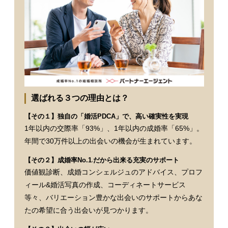
選ばれる３つの理由とは？
【その１】独自の「婚活PDCA」で、高い確実性を実現
1年以内の交際率「93%」、1年以内の成婚率「65%」。
年間で30万件以上の出会いの機会が生まれています。
【その２】成婚率No.1
だから出来る充実のサポート
※
価値観診断、成婚コンシェルジュのアドバイス、プロフ
ィール&婚活写真の作成、コーディネートサービス
等々、バリエーション豊かな出会いのサポートからあな
たの希望に合う出会いが見つかります。