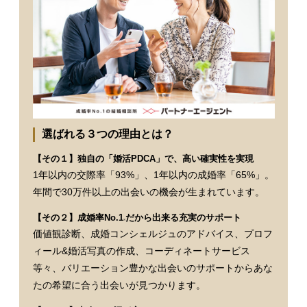
選ばれる３つの理由とは？
【その１】独自の「婚活PDCA」で、高い確実性を実現
1年以内の交際率「93%」、1年以内の成婚率「65%」。
年間で30万件以上の出会いの機会が生まれています。
【その２】成婚率No.1
だから出来る充実のサポート
※
価値観診断、成婚コンシェルジュのアドバイス、プロフ
ィール&婚活写真の作成、コーディネートサービス
等々、バリエーション豊かな出会いのサポートからあな
たの希望に合う出会いが見つかります。