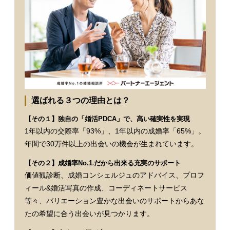
選ばれる３つの理由とは？
【その１】独自の「婚活PDCA」で、高い確実性を実現
1年以内の交際率「93%」、1年以内の成婚率「65%」。
年間で30万件以上の出会いの機会が生まれています。
【その２】成婚率No.1
だから出来る充実のサポート
※
価値観診断、成婚コンシェルジュのアドバイス、プロフ
ィール&婚活写真の作成、コーディネートサービス
等々、バリエーション豊かな出会いのサポートからあな
たの希望に合う出会いが見つかります。