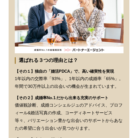
選ばれる３つの理由とは？
【その１】独自の「婚活PDCA」で、高い確実性を実現
1年以内の交際率「93%」、1年以内の成婚率「65%」。
年間で30万件以上の出会いの機会が生まれています。
【その２】成婚率No.1
だから出来る充実のサポート
※
価値観診断、成婚コンシェルジュのアドバイス、プロフ
ィール&婚活写真の作成、コーディネートサービス
等々、バリエーション豊かな出会いのサポートからあな
たの希望に合う出会いが見つかります。