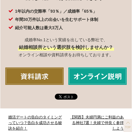
1年以内の交際率「93％」／成婚率「65％」
年間30万件以上の出会いを生むサポート体制
紹介可能人数は最大3万人
成婚率No.1という実績を出している弊社で、
結婚相談所という選択肢を検討しませんか？
オンライン相談や資料請求をお待ちしております。
婚活デートの告白のタイミング
【関西】夫婦円満にご利益のあ
っていつ？告白を成功させる秘
る神社7選！夫婦で仲良く参拝
TOP
訣を紹介！
しよう