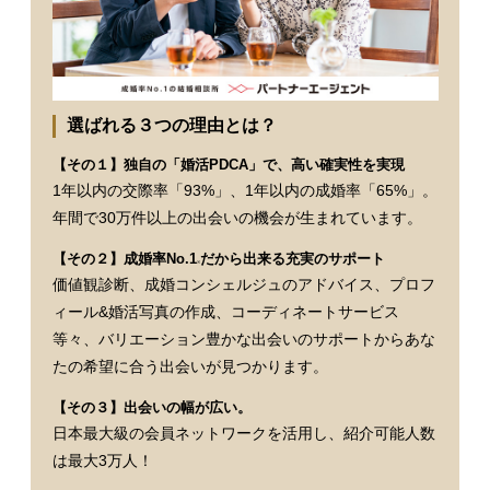
選ばれる３つの理由とは？
【その１】独自の「婚活PDCA」で、高い確実性を実現
1年以内の交際率「93%」、1年以内の成婚率「65%」。
年間で30万件以上の出会いの機会が生まれています。
【その２】成婚率No.1
だから出来る充実のサポート
※
価値観診断、成婚コンシェルジュのアドバイス、プロフ
ィール&婚活写真の作成、コーディネートサービス
等々、バリエーション豊かな出会いのサポートからあな
たの希望に合う出会いが見つかります。
【その３】出会いの幅が広い。
日本最大級の会員ネットワークを活用し、紹介可能人数
は最大3万人！