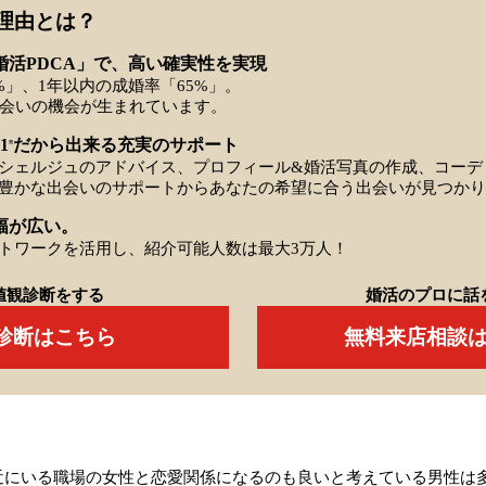
理由とは？
婚活PDCA」で、高い確実性を実現
%」、1年以内の成婚率「65%」。
出会いの機会が生まれています。
1
だから出来る充実のサポート
※
シェルジュのアドバイス、プロフィール&婚活写真の作成、コーデ
豊かな出会いのサポートからあなたの希望に合う出会いが見つかり
幅が広い。
トワークを活用し、紹介可能人数は最大3万人！
値観診断をする
婚活のプロに話
Q診断はこちら
無料来店相談
近にいる職場の女性と恋愛関係になるのも良いと考えている男性は