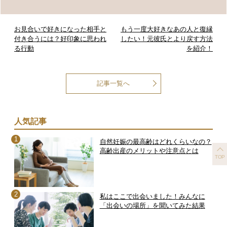
お見合いで好きになった相手と
もう一度大好きなあの人と復縁
付き合うには？好印象に思われ
したい！元彼氏とより戻す方法
る行動
を紹介！
記事一覧へ
人気記事
自然妊娠の最高齢はどれくらいなの？
高齢出産のメリットや注意点とは
TOP
私はここで出会いました！みんなに
「出会いの場所」を聞いてみた結果