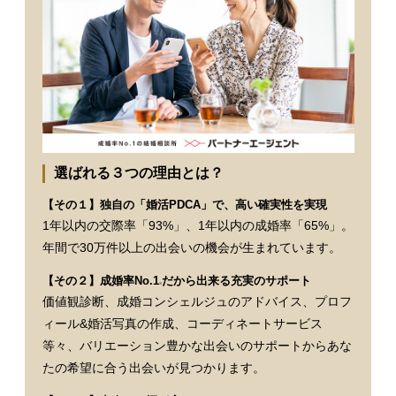
選ばれる３つの理由とは？
【その１】独自の「婚活PDCA」で、高い確実性を実現
1年以内の交際率「93%」、1年以内の成婚率「65%」。
年間で30万件以上の出会いの機会が生まれています。
【その２】成婚率No.1
だから出来る充実のサポート
※
価値観診断、成婚コンシェルジュのアドバイス、プロフ
ィール&婚活写真の作成、コーディネートサービス
等々、バリエーション豊かな出会いのサポートからあな
たの希望に合う出会いが見つかります。