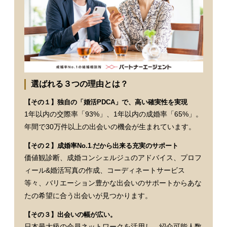
選ばれる３つの理由とは？
【その１】独自の「婚活PDCA」で、高い確実性を実現
1年以内の交際率「93%」、1年以内の成婚率「65%」。
年間で30万件以上の出会いの機会が生まれています。
【その２】成婚率No.1
だから出来る充実のサポート
※
価値観診断、成婚コンシェルジュのアドバイス、プロフ
ィール&婚活写真の作成、コーディネートサービス
等々、バリエーション豊かな出会いのサポートからあな
たの希望に合う出会いが見つかります。
【その３】出会いの幅が広い。
日本最大級の会員ネットワークを活用し、紹介可能人数