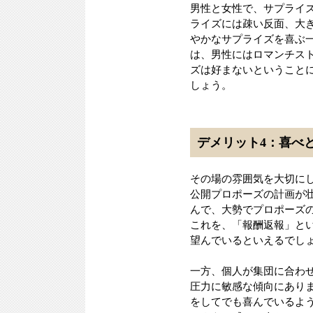
男性と女性で、サプライ
ライズには疎い反面、大
やかなサプライズを喜ぶ
は、男性にはロマンチス
ズは好まないということ
しょう。
デメリット4：喜べ
その場の雰囲気を大切に
公開プロポーズの計画が
んで、大勢でプロポーズ
これを、「報酬返報」と
望んでいるといえるでし
一方、個人が集団に合わ
圧力に敏感な傾向にあり
をしてでも喜んでいるよ