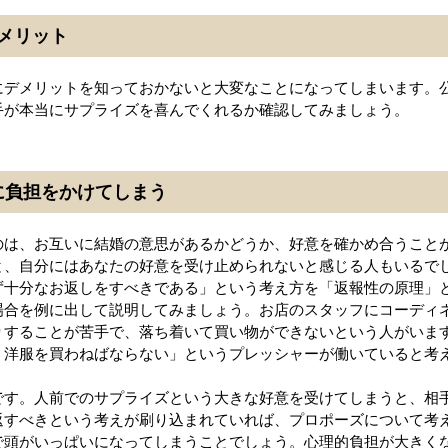
メリット
にデメリットを知っておかないと大変なことになってしまいます。
手が本当にサプライズを喜んでくれるか確認してみましょう。
に負担をかけてしまう
のは、お互いに結婚の意思があるかどうか、好意を確かめ合うこと
と、自分にはあなたの好意を受け止められないと感じる人もいるで
ず十分なお返しをすべきである」という考え方を「返報性の原理」
場合を例に出して説明してみましょう。お店のスタッフにコーディ
りすることが苦手で、落ち着いて買い物ができないという人がいま
、洋服を買わねばならない」というプレッシャーが働いていると考
です。人前でのサプライズという大きな好意を受けてしまうと、相
返すべきという考えが刷り込まれていれば、プロポーズについて考
で頭がいっぱいになってしまうことでしょう。心理的負担が大きく