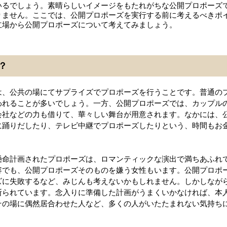
いるでしょう。素晴らしいイメージをもたれがちな公開プロポーズ
りません。ここでは、公開プロポーズを実行する前に考えるべきポ
立場から公開プロポーズについて考えてみましょう。
？
は、公共の場にてサプライズでプロポーズを行うことです。普通の
われることが多いでしょう。一方、公開プロポーズでは、カップル
会社などの力も借りて、華々しい舞台が用意されます。なかには、
に踊りだしたり、テレビ中継でプロポーズしたりという、時間もお
懸命計画されたプロポーズは、ロマンティックな演出で満ちあふれ
容でも、公開プロポーズそのものを嫌う女性もいます。公開プロポ
ズに失敗するなど、みじんも考えないかもしれません。しかしなが
断られています。念入りに準備した計画がうまくいかなければ、本
その場に偶然居合わせた人など、多くの人がいたたまれない気持ち