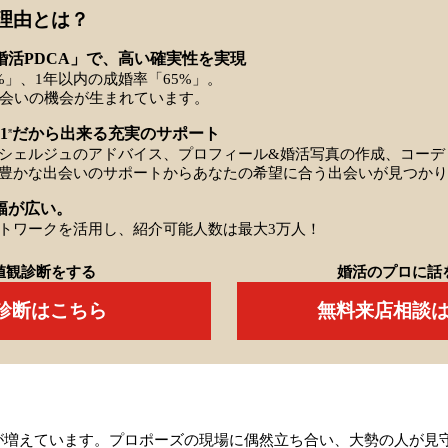
理由とは？
婚活PDCA」で、高い確実性を実現
%」、1年以内の成婚率「65%」。
出会いの機会が生まれています。
1
だから出来る充実のサポート
※
シェルジュのアドバイス、プロフィール&婚活写真の作成、コーデ
豊かな出会いのサポートからあなたの希望に合う出会いが見つかり
幅が広い。
トワークを活用し、紹介可能人数は最大3万人！
値観診断をする
婚活のプロに話
Q診断はこちら
無料来店相談
が増えています。プロポーズの現場に偶然立ち合い、大勢の人が見