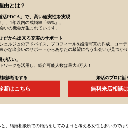
理由とは？
婚活PDCA」で、高い確実性を実現
%」、1年以内の成婚率「65%」。
出会いの機会が生まれています。
1
だから出来る充実のサポート
※
シェルジュのアドバイス、プロフィール&婚活写真の作成、コーデ
豊かな出会いのサポートからあなたの希望に合う出会いが見つかり
幅が広い。
トワークを活用し、紹介可能人数は最大3万人！
値観診断をする
婚活のプロに話
Q診断はこちら
無料来店相談
ると、結婚相談所での婚活をしてみようと考える女性も多いのでは