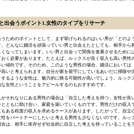
と出会うポイント1.女性のタイプをリサーチ
会うためのポイントとして、まず挙げられるのはいい男が「どのよ
す。どんなに婚活を頑張っていい男と出会えたとしても、相手から
しくなってしまいます。いい男と出会って関係を進展させるために
ておく必要があります。たとえば、ルックスが良く収入も高い男性
多い傾向です。そのため、このような男性の場合、婚活においては
が高いと考えられます。自分が家を留守にしているあいだに掃除や
りするような女性は、魅力的に映る可能性が高いでしょう。ルック
的な女性ということをアピールするのもおすすめです。
入がそれなりにある男性の場合は「自立した考えを持つ」女性が良
ーとともに助け合い、家庭を築いていくものです。男性だけの収入
にもある程度の収入を求めるケースがあります。したがって、自立
女性をパートナーにしたいと考える男性も少なくないのです。ルッ
場合は、相手に依存せず社会的に自立した考えを持っていることを