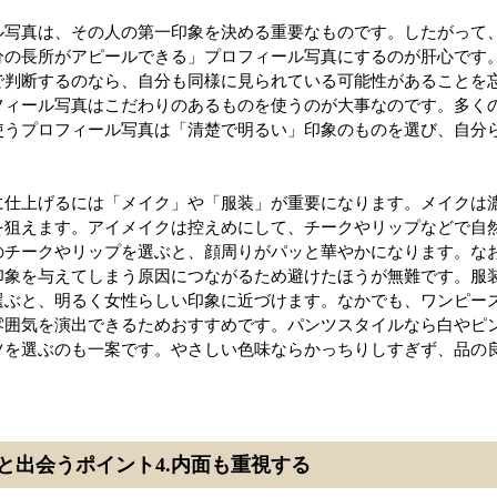
ル写真は、その人の第一印象を決める重要なものです。したがって
分の長所がアピールできる」プロフィール写真にするのが肝心です
で判断するのなら、自分も同様に見られている可能性があることを
フィール写真はこだわりのあるものを使うのが大事なのです。多く
使うプロフィール写真は「清楚で明るい」印象のものを選び、自分
に仕上げるには「メイク」や「服装」が重要になります。メイクは
を狙えます。アイメイクは控えめにして、チークやリップなどで自
のチークやリップを選ぶと、顔周りがパッと華やかになります。な
印象を与えてしまう原因につながるため避けたほうが無難です。服
選ぶと、明るく女性らしい印象に近づけます。なかでも、ワンピー
雰囲気を演出できるためおすすめです。パンツスタイルなら白やピ
ツを選ぶのも一案です。やさしい色味ならかっちりしすぎず、品の
と出会うポイント4.内面も重視する