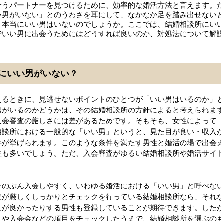
合うパートナーを見つけるために、効率的な婚活方法と言えます。
い男がいない」とのうわさを耳にして、なかなか足を踏み出せない
、本当にいい男はいないのでしょうか。ここでは、結婚相談所にい
でいい男に出会うためにはどうすれば良いのか、対処法について解
にいい男がいない？
えるときに、見逃せないポイントのひとつが「いい男はいるのか」
男がいるのかどうかは、その結婚相談所の方針によると考えられま
入会審査の厳しさには差があるためです。そもそも、女性によって
相談所における一般的な「いい男」というと、見た目が良い・収入
件が挙げられます。このような条件を満たす男性と婚活の場で出会
性も多いでしょう。ただ、入会審査がゆるい結婚相談所や婚活サイ
そのぶん入会しやすく、いわゆる婚活における「いい男」と呼べな
査が厳しくしっかりとチェックを行っている結婚相談所なら、それ
見が良かったりする男性も登録していることが期待できます。した
さや入会金などの項目をチェックしたうえで、結婚相談所を選ぶの