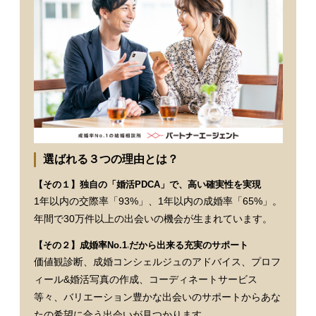
選ばれる３つの理由とは？
【その１】独自の「婚活PDCA」で、高い確実性を実現
1年以内の交際率「93%」、1年以内の成婚率「65%」。
年間で30万件以上の出会いの機会が生まれています。
【その２】成婚率No.1
だから出来る充実のサポート
※
価値観診断、成婚コンシェルジュのアドバイス、プロフ
ィール&婚活写真の作成、コーディネートサービス
等々、バリエーション豊かな出会いのサポートからあな
たの希望に合う出会いが見つかります。