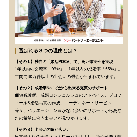
選ばれる３つの理由とは？
【その１】独自の「婚活PDCA」で、高い確実性を実現
1年以内の交際率「93%」、1年以内の成婚率「65%」。
年間で30万件以上の出会いの機会が生まれています。
【その２】成婚率No.1
だから出来る充実のサポート
※
価値観診断、成婚コンシェルジュのアドバイス、プロフ
ィール&婚活写真の作成、コーディネートサービス
等々、バリエーション豊かな出会いのサポートからあな
たの希望に合う出会いが見つかります。
【その３】出会いの幅が広い。
日本最大級の会員ネットワークを活用し、紹介可能人数