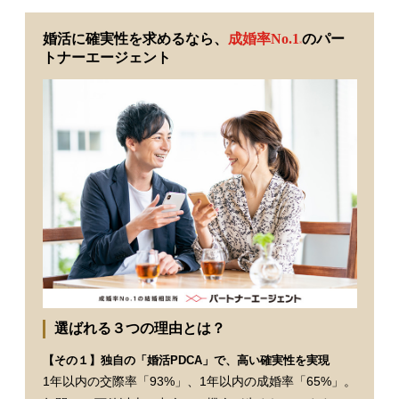
婚活に確実性を求めるなら、
成婚率No.1
のパー
※
トナーエージェント
選ばれる３つの理由とは？
【その１】独自の「婚活PDCA」で、高い確実性を実現
1年以内の交際率「93%」、1年以内の成婚率「65%」。