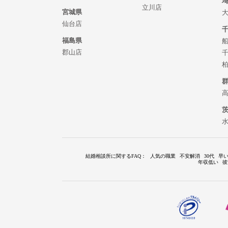
立川店
宮城県
仙台店
福島県
郡山店
結婚相談所に関するFAQ
：
人気の職業
不安解消
30代
早
年収低い
彼