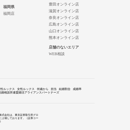
豊田オンライン店
福岡県
滋賀オンライン店
福岡店
奈良オンライン店
広島オンライン店
山口オンライン店
熊本オンライン店
店舗のないエリア
WEB相談
男性ルックス
女性ルックス
何歳から
担当
結婚割合
成婚率
結婚相談所連盟婚活アライアンスパートナーズ
株式会社は、東京証券取引所グロ
に上場しております。（証券コー
1）