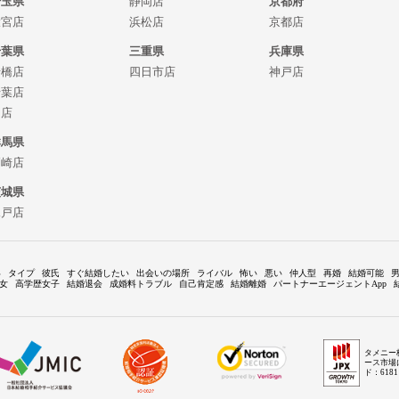
埼玉県
静岡店
京都府
大宮店
浜松店
京都店
千葉県
三重県
兵庫県
船橋店
四日市店
神戸店
千葉店
柏店
群馬県
高崎店
茨城県
水戸店
い
タイプ
彼氏
すぐ結婚したい
出会いの場所
ライバル
怖い
悪い
仲人型
再婚
結婚可能
女
高学歴女子
結婚退会
成婚料トラブル
自己肯定感
結婚離婚
パートナーエージェントApp
タメニー
ース市場
ド：618