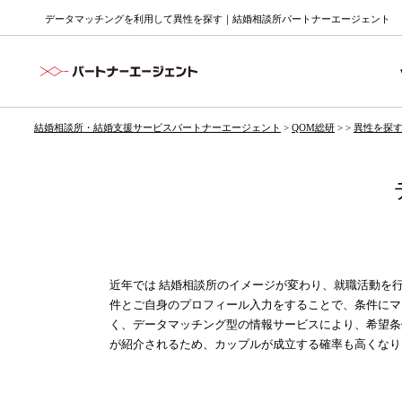
データマッチングを利用して異性を探す｜結婚相談所パートナーエージェント
結婚相談所・結婚支援サービスパートナーエージェント
>
QOM総研
> >
異性を探
近年では
結婚相談所
のイメージが変わり、就職活動を
件とご自身のプロフィール入力をすることで、条件にマ
く、データマッチング型の情報サービスにより、希望条
が紹介されるため、カップルが成立する確率も高くなり