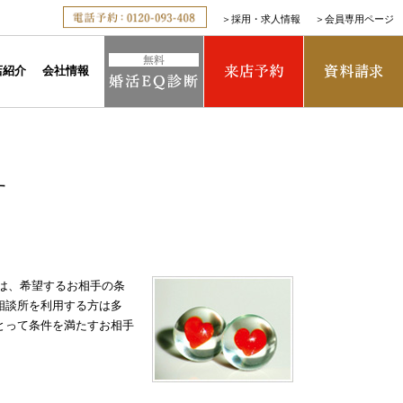
＞
採用・求人情報
＞
会員専用ページ
店紹介
会社情報
す
は、希望するお相手の条
相談所を利用する方は多
とって条件を満たすお相手