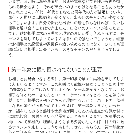
います。若い時は海や遊園地、お店や電車などで異性から声を掛け
られる機会も多く、それが出会いのきっかけとなることもあったか
もしれません。30代・40代ともなると同年代の方が
結婚
していき、
気付くと周りには既婚者が多くなり、出会いのチャンスが少なくな
ってしまいます。自分で新たな出会いの場を作らなければ、良いお
相手と巡り合うことはできません。出会いのチャンスがあったとし
ても、結婚相手に求める理想と現実の違いが受け入れられずに、チ
ャンスを逃してしまっている方は多いのではないでしょうか。理想
のお相手との恋愛像や家庭像を追い求めるのではなく、少しでも理
想に近いお相手と出会えたら、大きなチャンスだと言えるでしょ
う。
第一印象に振り回されてないことが重要
お相手と
お見合い
をする際に、第一印象で早々に結論を出してしま
う方もいるようですが、この判断は可能性を狭めてしまうため非常
に勿体ないことではないでしょうか。第一印象が良くなくても、お
相手を知るためにきちんとコミュニケーションをとることを強く推
奨します。相手の人柄をきちんと理解することで、パートナー候補
になる可能性があるためです。例えば、第一印象は良くなかった
が、話をしてみると趣味や出身地が同じなどの共通点から気が付け
ば意気投合、お付き合いへ発展することもありえます。お相手の人
柄について積極的に理解しようとする姿勢がなければ、目の前にあ
るチャンスを逃してしまうかもしれません。もちろん、第一印象が
良くて話も合う方がいればそれに越したことはないですが、100%