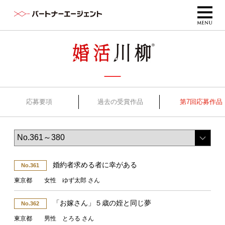
応募要項
過去の受賞作品
第7回応募作品
婚約者求める者に幸がある
No.361
東京都 女性 ゆず太郎 さん
「お嫁さん」５歳の姪と同じ夢
No.362
東京都 男性 とろる さん