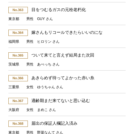
目をつむるガスの元栓老朽化
No.363
東京都 男性 GUY さん
嫁さんもリコールできたらいいのにな
No.364
福岡県 男性 ヒロリン さん
ついて来てと言えず結局また次回
No.365
茨城県 男性 あべっち さん
あきらめず待ってよかった赤い糸
No.366
三重県 女性 ゆうちゃん さん
適齢期まだ来てないと思い込む
No.367
大阪府 女性 まめこ さん
届出の保証人欄記入済み
No.368
東京都 男性 野菜なんて さん