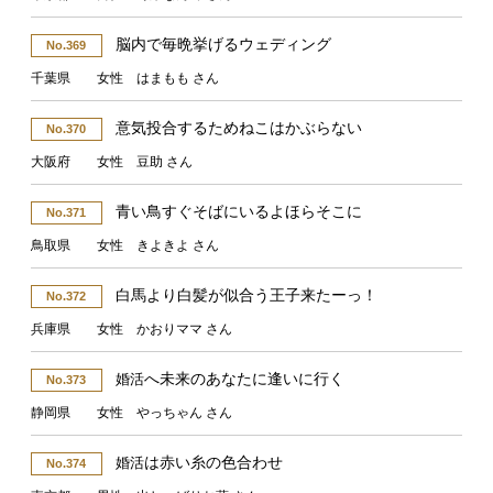
脳内で毎晩挙げるウェディング
No.369
千葉県 女性 はまもも さん
意気投合するためねこはかぶらない
No.370
大阪府 女性 豆助 さん
青い鳥すぐそばにいるよほらそこに
No.371
鳥取県 女性 きよきよ さん
白馬より白髪が似合う王子来たーっ！
No.372
兵庫県 女性 かおりママ さん
へ未来のあなたに逢いに行く
婚活
No.373
静岡県 女性 やっちゃん さん
は赤い糸の色合わせ
婚活
No.374