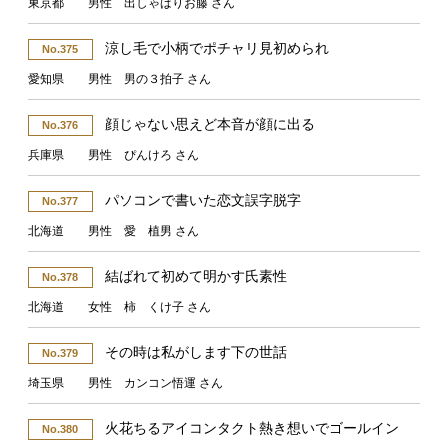
東京都 男性 出しゃばりお藤 さん
涼し毛で小柄でポチャリ見初められ
No.375
愛知県 男性 男の３拍子 さん
顔じゃない思えど本音が顔に出る
No.376
兵庫県 男性 ぴんけろ さん
パソコンで書いた恋文誤字脱字
No.377
北海道 男性 愛 植男 さん
結ばれて初めて明かす氏素性
No.378
北海道 女性 柿 くけ子 さん
その時は私がします下の世話
No.379
埼玉県 男性 カンコン悟運 さん
火花ちるアイコンタクト熱き想いでゴールイン
No.380