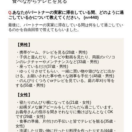
食べながらテレビを見る
あなたがパートナーの実家に滞在している間、どのように過
Q.
ごしているかについて教えてください。 (n=440)
最後に、パートナーの実家に滞在している間は何をして過ごしてい
るのかを自由回答で答えてもらいました。
【男性】
・携帯ゲーム、テレビを見る(28歳・男性)
・子供と遊んだり、テレビや動画を見たり、両親のパソコ
ンのレクチャーやメンテナンスなど(33歳・男性)
・座っているだけ(37歳・男性)
・ゆっくりさせてもらい、一緒に買い物や遊びなどに出か
ける。お願いされた事や色々な雑事を手伝う(48歳・男性)
・のんびりくつろぐorテレビを見ている。庭の草刈り等を
する(55歳・男性)
【女性】
・寝たりのんびり横になってる(21歳・女性)
・結構ダメな嫁アピールをしてだらだら過ごしています。
お義母さんの指示を聞きそれなりに働けばなんとなくOK
です(29歳・女性)
・食事の準備、片付けの手伝いと皆でテレビを観る(35歳・
女性)
・洗濯したり買い物に行ったり料理を作ったりする(44歳・