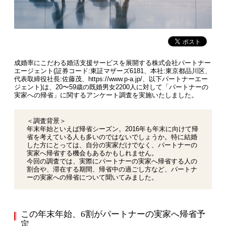
成婚率にこだわる婚活支援サービスを展開する株式会社パートナー
エージェント(証券コード:東証マザーズ6181、本社:東京都品川区、
代表取締役社長:佐藤茂、https://www.p-a.jp/、以下パートナーエー
ジェント)は、20〜59歳の既婚男女2200人に対して「パートナーの
実家への帰省」に関するアンケート調査を実施いたしました。
＜調査背景＞
年末年始といえば帰省シーズン。2016年も年末に向けて帰
省を考えている人も多いのではないでしょうか。特に結婚
した方にとっては、自分の実家だけでなく、パートナーの
実家へ帰省する機会もあるかもしれません。
今回の調査では、実際にパートナーの実家へ帰省する人の
割合や、滞在する期間、帰省中の過ごし方など、パートナ
ーの実家への帰省について聞いてみました。
この年末年始、6割がパートナーの実家へ帰省予
定