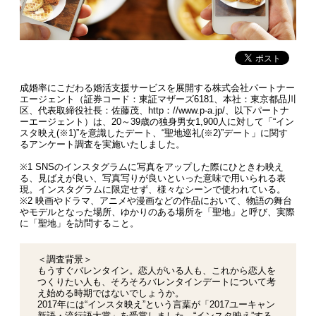
成婚率にこだわる婚活支援サービスを展開する株式会社パートナー
エージェント（証券コード：東証マザーズ6181、本社：東京都品川
区、代表取締役社長：佐藤茂、http：//www.p-a.jp/、以下パートナ
ーエージェント）は、20～39歳の独身男女1,900人に対して「“イン
スタ映え(※1)”を意識したデート、“聖地巡礼(※2)”デート」に関す
るアンケート調査を実施いたしました。
※1 SNSのインスタグラムに写真をアップした際にひときわ映え
る、見ばえが良い、写真写りが良いといった意味で用いられる表
現。インスタグラムに限定せず、様々なシーンで使われている。
※2 映画やドラマ、アニメや漫画などの作品において、物語の舞台
やモデルとなった場所、ゆかりのある場所を「聖地」と呼び、実際
に「聖地」を訪問すること。
＜調査背景＞
もうすぐバレンタイン。恋人がいる人も、これから恋人を
つくりたい人も、そろそろバレンタインデートについて考
え始める時期ではないでしょうか。
2017年には“インスタ映え”という言葉が「2017ユーキャン
新語・流行語大賞」を受賞しました。“インスタ映え”する