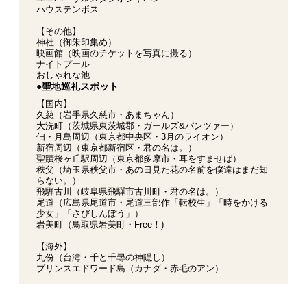
ハウステンボス
【その他】
神社（御朱印集め）
映画館（映画のチケットを写真に撮る）
ナイトプール
おしゃれな池
●聖地巡礼スポット
【国内】
久慈（岩手県久慈市・あまちゃん）
大洗町（茨城県東茨城郡・ガールズ&パンツァー）
佃・月島周辺（東京都中央区・3月のライオン）
新宿周辺（東京都新宿区・君の名は。）
聖蹟桜ヶ丘駅周辺（東京都多摩市・耳をすませば）
秩父（埼玉県秩父市・あの日見た花の名前を僕達はまだ知
らない。）
飛騨古川（岐阜県飛驒市古川町・君の名は。）
尾道（広島県尾道市・尾道三部作「転校生」「時をかける
少女」「さびしんぼう」）
岩美町（鳥取県岩美町・Free！)
【海外】
九份（台湾・千と千尋の神隠し）
プリンスエドワード島（カナダ・赤毛のアン）