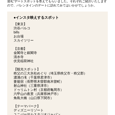
巡礼”デートスポットを答えてもらいました。それぞれご紹介いたします
ので、バレンタインのデートに訪れてみてはいかがでしょうか。
●インスタ映えするスポット
【東京】
渋谷パルコ
bills
お台場
スカイツリー
【京都】
金閣寺と銀閣寺
清水寺
伏見稲荷神社
【観光スポット】
秩父の三大氷柱めぐり（埼玉県秩父市・秩父郡）
濃溝の滝（千葉県君津市）
妻籠宿（長野県木曽郡南木曽町）
射山神社（三重県津市）
ドゥリムトン村（京都府亀岡市）
六甲山の夜景（兵庫県神戸市）
角島大橋（山口県下関市）
【テーマパーク】
ディズニーリゾート
ユニバーサルスタジオジャパン