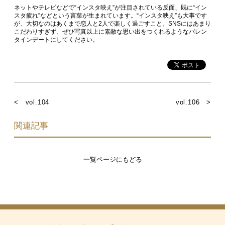
ネットやテレビなどで“インスタ映え”が注目されている反面、既に“イン
スタ疲れ”などという言葉が生まれています。“インスタ映え”も大事です
が、大切なのはあくまで恋人と2人で楽しく過ごすこと。SNSにはあまり
こだわりすぎず、ぜひ写真以上に素敵な思い出をつくれるようなバレン
タインデートにしてください。
< vol.104
vol.106 >
関連記事
一覧ページにもどる