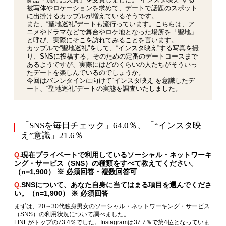
被写体やロケーションを求めて、デートで話題のスポット
に出掛けるカップルが増えているそうです。
また、“聖地巡礼”デートも流行っています。こちらは、ア
ニメやドラマなどで舞台やロケ地となった場所を「聖地」
と呼び、実際にそこを訪れてみることを言います。
カップルで“聖地巡礼”をして、“インスタ映え”する写真を撮
り、SNSに投稿する。そのための定番のデートコースまで
あるようですが、実際にはどのくらいの人たちがそういっ
たデートを楽しんでいるのでしょうか。
今回はバレンタインに向けて“インスタ映え”を意識したデ
ート、“聖地巡礼”デートの実態を調査いたしました。
「SNSを毎日チェック」64.0％、「“インスタ映
え”意識」21.6％
現在プライベートで利用しているソーシャル・ネットワーキ
Q.
ング・サービス（SNS）の種類をすべて教えてください。
（n=1,900） ※ 必須回答・複数回答可
SNSについて、あなた自身に当てはまる項目を選んでくださ
Q.
い。（n=1,900） ※ 必須回答
まずは、20～30代独身男女のソーシャル・ネットワーキング・サービス
（SNS）の利用状況について調べました。
LINEがトップの73.4％でした。Instagramは37.7％で第4位となっていま