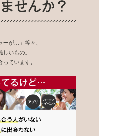
ャーが…」等々、
難しいもの。
合っています。