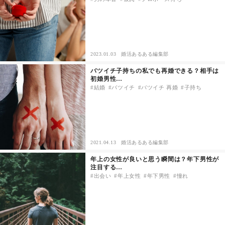
セックスライフ
不倫・だめ男
2023.01.03
婚活あるある編集部
感動
バツイチ子持ちの私でも再婚できる？相手は
初婚男性…
心の処方箋
結婚
バツイチ
バツイチ 再婚
子持ち
カルチャー・トレンド・芸能
驚き
2021.04.13
婚活あるある編集部
年上の女性が良いと思う瞬間は？年下男性が
注目する…
出会い
年上女性
年下男性
憧れ