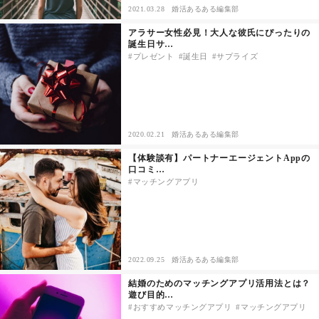
2021.03.28
婚活あるある編集部
アラサー女性必見！大人な彼氏にぴったりの
誕生日サ…
プレゼント
誕生日
サプライズ
2020.02.21
婚活あるある編集部
【体験談有】パートナーエージェントAppの
口コミ…
マッチングアプリ
2022.09.25
婚活あるある編集部
結婚のためのマッチングアプリ活用法とは？
遊び目的…
おすすめマッチングアプリ
マッチングアプリ