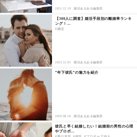
2021.12.19
婚活あるある編集部
その他
【300人に調査】婚活手段別の離婚率ランキ
ング！…
婚活
ドキドキ
仕事とキャリア
特集
2022.12.05
婚活あるある編集部
”年下彼氏”の魅力を紹介
占い・診断
ファッション・美容
グルメ
2020.08.18
婚活あるある編集部
趣味・旅行
彼氏と早く結婚したい！結婚前の男性の心理
やプロポ…
男の本音
彼氏
プロポーズ待ち