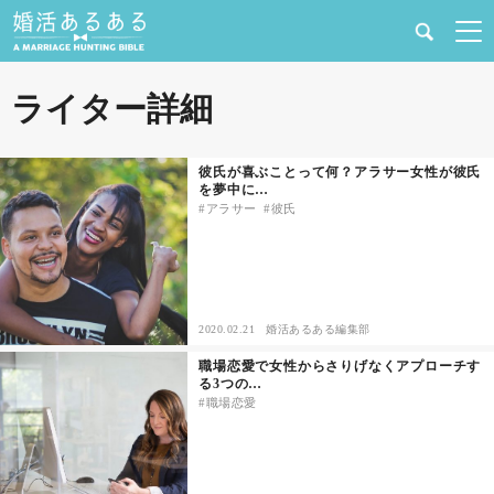
健康
ライター詳細
婚活と結婚
彼氏が喜ぶことって何？アラサー女性が彼氏
を夢中に…
恋愛の悩み
アラサー
彼氏
出会い
合コン・街コン
2020.02.21
婚活あるある編集部
職場恋愛で女性からさりげなくアプローチす
マッチングアプリ
る3つの…
職場恋愛
結婚相談所
あるある