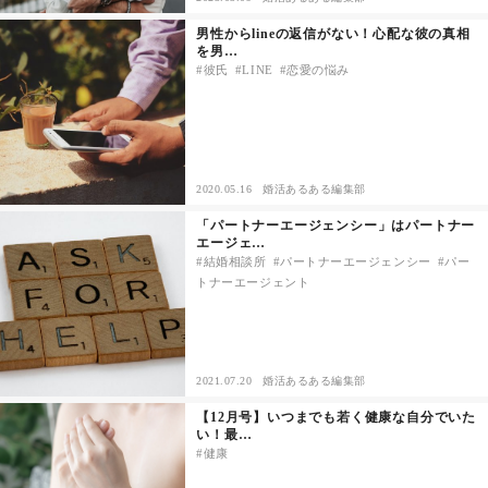
男性からlineの返信がない！心配な彼の真相
を男…
彼氏
LINE
恋愛の悩み
2020.05.16
婚活あるある編集部
「パートナーエージェンシー」はパートナー
エージェ…
結婚相談所
パートナーエージェンシー
パー
トナーエージェント
2021.07.20
婚活あるある編集部
【12月号】いつまでも若く健康な自分でいた
い！最…
健康