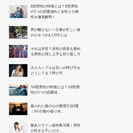
B型男性の特徴とは？B型男性
の5つの恋愛傾向と女性との相
性を徹底解明！
男が離さない！仕事が忙しい彼
の心をつかむLINEとは
それは本音？女性の容姿を褒め
る男性心理と上手な切り返し方
大人カップルは互いの呼び方を
どうしてる？呼び方...
AB型男性の特徴とは？AB型男
性の5つの恋愛傾...
振られた後の心の整理方法9選
｜NG行動や振り向...
脈ありサイン総特集30選｜男性
が好きな子にだけ...