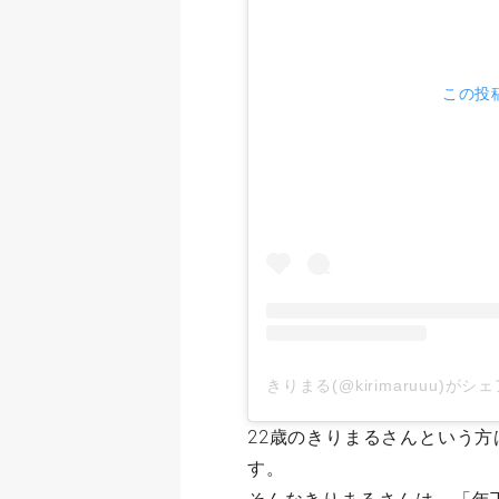
この投稿
きりまる(@kirimaruuu)が
22歳のきりまるさんという方
す。