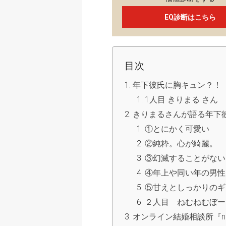
EQ診断はこちら
目次
年下彼氏に胸キュン？！
1人目 きりまる さん
きりまるさんが語る年下
①とにかく可愛い
②純粋。心が綺麗。
③幻滅することがない
④年上や同い年の男性
⑤甘えとしっかりのギ
２人目 ねむねむぼー
オンライン結婚相談所『na