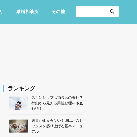
リ
結婚相談所
その他
セックスライフ
不倫・だめ男
感動
ランキング
スキンシップは独占欲の表れ？
行動から見える男性心理を徹底
解説！
興奮が止まらない！彼氏とのセ
ックスを盛り上げる基本マニュ
アル