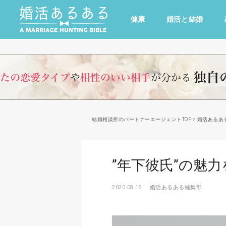
健康
婚活と結婚
その他
ドキドキ
仕事とキャリア
特集
心の処方箋
カルチャー・トレンド・芸能
結婚相談所のパートナーエージェントTOP
>
婚活あるあ
”年下彼氏”の魅
2020.08.18
婚活あるある編集部