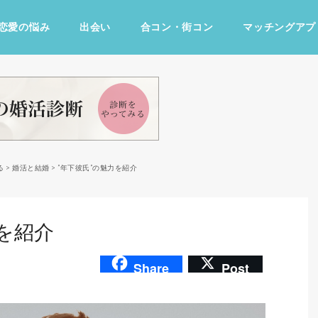
恋愛の悩み
出会い
合コン・街コン
マッチングアプ
占い・診断
ファッション・美容
グルメ
趣味・旅行
る
>
婚活と結婚
>
”年下彼氏”の魅力を紹介
力を紹介
Share
Post