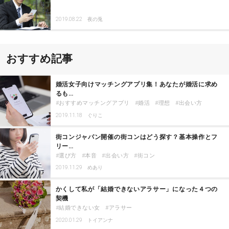
2019.08.22
夜の兎
おすすめ記事
婚活女子向けマッチングアプリ集！あなたが婚活に求め
るも…
おすすめマッチングアプリ
婚活
理想
出会い方
2019.11.18
ぐりこ
街コンジャパン開催の街コンはどう探す？基本操作とフ
リー…
選び方
本音
出会い方
街コン
2019.11.29
めあり
かくして私が「結婚できないアラサー」になった４つの
契機
結婚できない女
アラサー
2020.01.29
トイアンナ