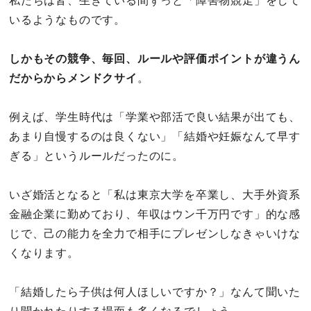
私たちは皆、生きている間ずっと「障害物競走」をして
セックスライフ
いるようなものです。
不倫・だめ男
しかもその競争、毎回、ルールや評価ポイントが違うん
だからからメンドクサイ
。
感動
例えば、学生時代は「学業や部活で良い結果が出ても、
心の処方箋
あまり自慢するのは良くない」「結婚や妊娠なんて早す
ぎる」というルールだったのに。
カルチャー・トレンド・芸能
驚き
いざ婚活となると「私は東京大学を卒業し、大手外資系
金融企業に勤めており、年収はウン千万円です」的な感
じで、己の能力を全力で相手にプレゼンしなきゃいけな
くなります。
「結婚したら子供は何人ほしいですか？」なんて聞いた