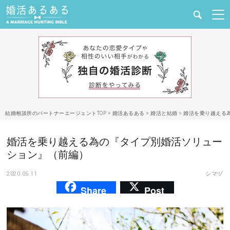
健康
婚活と結婚
恋愛の悩み
結婚相談所のパートナーエージェントTOP
>
婚活あるある
>
婚活と結婚
>
婚活を乗り越える
出会い
婚活を乗り越える為の『タイプ別婚活ソリュー
合コン・街コン
ション』（前編）
2020.05.11
シマヅ
マッチングアプリ
Share
Post
結婚相談所
あるある