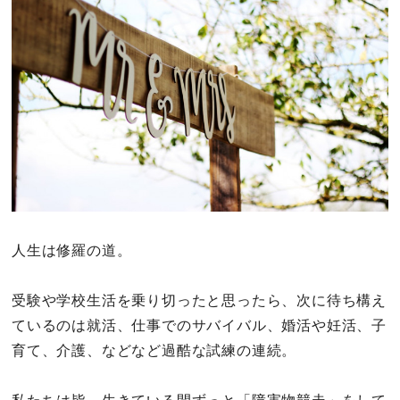
その他
ドキドキ
仕事とキャリア
特集
占い・診断
人生は修羅の道。
ファッション・美容
受験や学校生活を乗り切ったと思ったら、次に待ち構え
グルメ
ているのは就活、仕事でのサバイバル、婚活や妊活、子
育て、介護、などなど過酷な試練の連続。
趣味・旅行