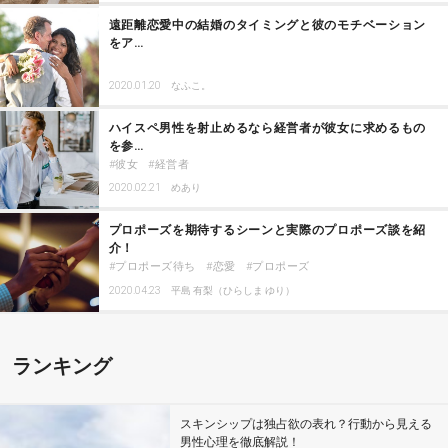
遠距離恋愛中の結婚のタイミングと彼のモチベーション
をア…
2020.01.20
なふこ。
ハイスペ男性を射止めるなら経営者が彼女に求めるもの
を参…
彼女
経営者
2020.02.21
めあり
プロポーズを期待するシーンと実際のプロポーズ談を紹
介！
プロポーズ待ち
恋愛
プロポーズ
2020.04.23
平島 有梨（ひらしま ゆり）
ランキング
スキンシップは独占欲の表れ？行動から見える
男性心理を徹底解説！