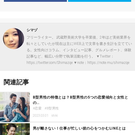
シマヅ
フリーライター。 武蔵野美術大学を卒業後、2年ほど美術業界を
転々としていたが現在は主にWEB上で文章を書き生計を立ててい
る。女性向けコラム、インタビュー記事、グルメレポート、体験
記事など、幅広い分野で執筆活動を行う。 ▼Twitter：
https://twitter.com/Shimazqe ▼note：https://note.mu/shimazqe
関連記事
B型男性の特徴とは？B型男性の5つの恋愛傾向と女性と
の…
恋愛
B型男性
2023.03.01
shiki
男が離さない！仕事が忙しい彼の心をつかむLINEとは