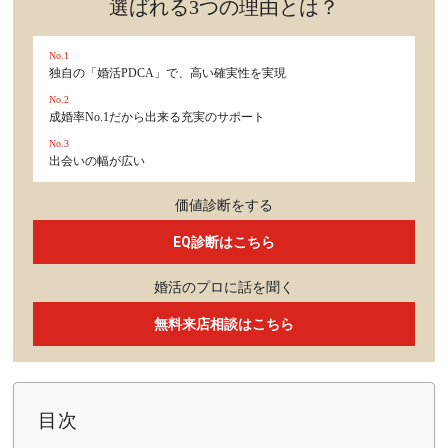
選ばれる3つの理由とは？
No.1
独自の「婚活PDCA」で、高い確実性を実現
No.2
成婚率No.1だから出来る充実のサポート
No.3
出会いの幅が広い
価値診断をする
EQ診断はこちら
婚活のプロに話を聞く
無料来店相談はこちら
目次