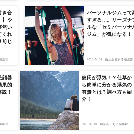
付き合
パーソナルジムって
！】や
すぎる…。リーズナ
突然い
ルな「セミパーソナ
てくれ
ジム」が気になる！
り前じ
編集部
2020.04.06
婚活あるある編集部
美顔器
彼氏が浮気！？仕草か
効果的
ら簡単に分かる浮気の
解説！
有無とは？調べ方も紹
介！
編集部
2020.02.10
婚活あるある編集部