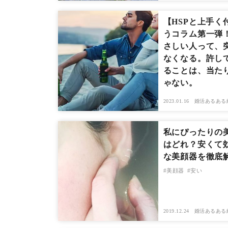
【HSPと上手く
うコラム第一弾
さしい人って、
なくなる。許し
ることは、当た
ゃない。
2023.01.16
婚活あるある
私にぴったりの
はどれ？安くて
な美顔器を徹底
美顔器
安い
2019.12.24
婚活あるある