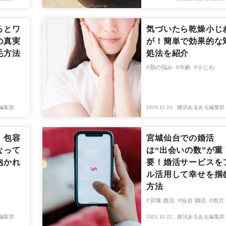
るとワ
気づいたら乾燥小じ
の真実
が！簡単で効果的な
毛方法
処法を紹介
肌の悩み
年齢
小じわ
編集部
2019.12.23
婚活あるある編集部
！包容
宮城仙台での婚活
なって
は“出会いの数”が重
抱かれ
要！婚活サービスを
ル活用して幸せを掴
方法
宮城 婚活
仙台 婚活
地方
編集部
2021.10.22
婚活あるある編集部