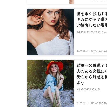
脇を永久脱毛す
キガになる？噂
と後悔しない脱
永久脱毛
ワキガ
脇
2020.08.17
婚活あるある
結婚への近道？
力のある女性に
男性から好意を
よう
包容力のある女性
2020.04.23
婚活あるある