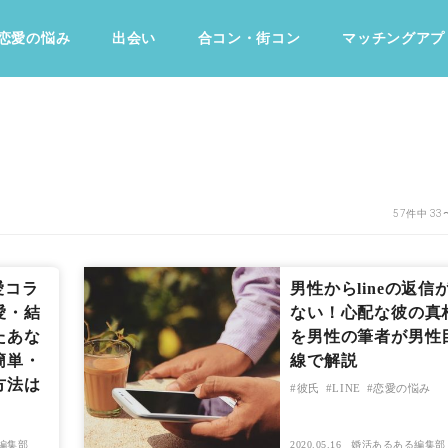
恋愛の悩み
出会い
合コン・街コン
マッチングアプ
占い・診断
ファッション・美容
グルメ
趣味・旅行
57件中 33
愛コラ
男性からlineの返信
愛・結
ない！心配な彼の真
たあな
を男性の筆者が男性
簡単・
線で解説
方法は
彼氏
LINE
恋愛の悩み
編集部
2020.05.16
婚活あるある編集部