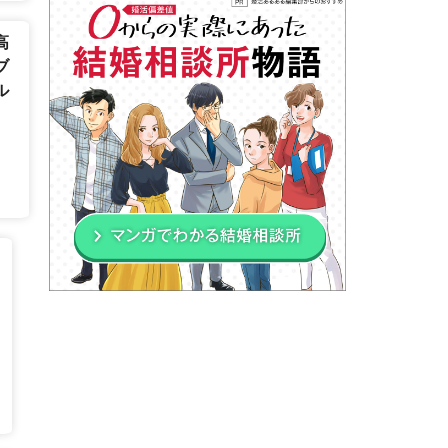
高
ブ
ル