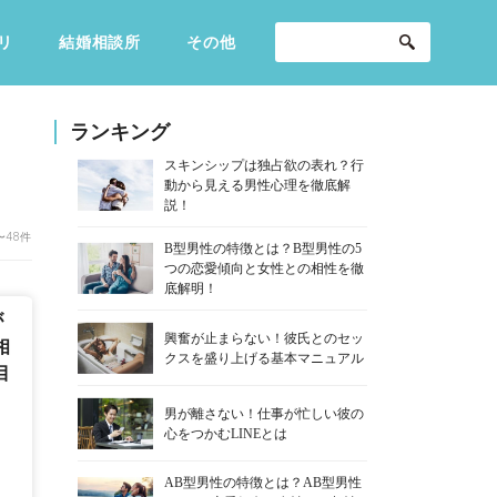
リ
結婚相談所
その他
セックスライフ
不倫・だめ男
感動
ランキング
スキンシップは独占欲の表れ？行
動から見える男性心理を徹底解
説！
〜48件
B型男性の特徴とは？B型男性の5
つの恋愛傾向と女性との相性を徹
底解明！
が
興奮が止まらない！彼氏とのセッ
相
クスを盛り上げる基本マニュアル
目
男が離さない！仕事が忙しい彼の
心をつかむLINEとは
AB型男性の特徴とは？AB型男性