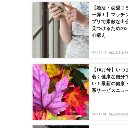
【婚活・恋愛コ
一弾！】マッチ
プリで素敵な出
見つけるための
心構え
2022.10.16
婚活あるある
【10月号】いつ
若く健康な自分
い！最新の健康
系サービスニュ
2022.11.04
婚活あるある