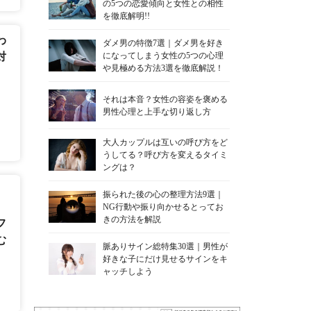
の5つの恋愛傾向と女性との相性
を徹底解明!!
わ
ダメ男の特徴7選｜ダメ男を好き
対
になってしまう女性の5つの心理
や見極める方法3選を徹底解説！
それは本音？女性の容姿を褒める
男性心理と上手な切り返し方
大人カップルは互いの呼び方をど
うしてる？呼び方を変えるタイミ
ングは？
振られた後の心の整理方法9選｜
NG行動や振り向かせるとってお
きの方法を解説
フ
む
脈ありサイン総特集30選｜男性が
好きな子にだけ見せるサインをキ
ャッチしよう