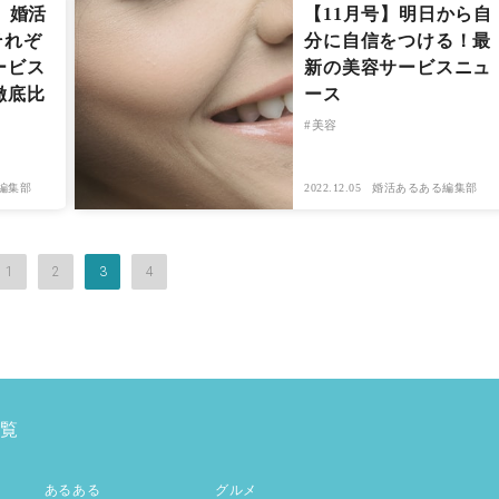
】婚活
【11月号】明日から自
それぞ
分に自信をつける！最
ービス
新の美容サービスニュ
徹底比
ース
美容
編集部
2022.12.05
婚活あるある編集部
1
2
3
4
覧
あるある
グルメ