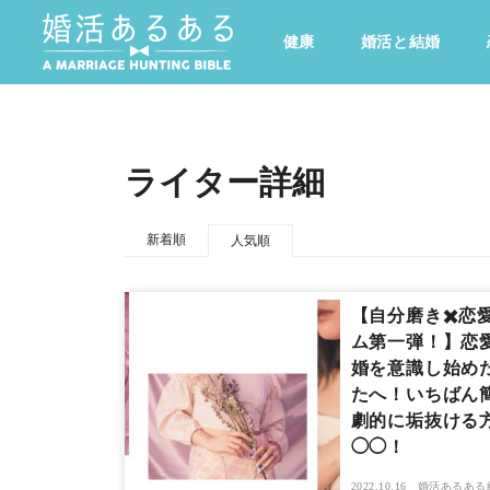
健康
婚活と結婚
その他
ドキドキ
仕事とキャリア
特集
心の処方箋
カルチャー・トレンド・芸能
ライター詳細
新着順
人気順
【自分磨き✖️恋
ム第一弾！】恋
婚を意識し始め
たへ！いちばん
劇的に垢抜ける
◯◯！
2022.10.16
婚活あるある