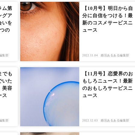
ラム第
【10月号】明日から自
ングア
分に自信をつける！最
会いを
新のコスメサービスニ
5つの
ュース
編集部
2022.11.04
婚活あるある編集部
までも
【11月号】恋愛界のお
でいた
もしろニュース！最新
・美容
のおもしろサービスニ
ース
ュース
編集部
2022.12.03
婚活あるある編集部