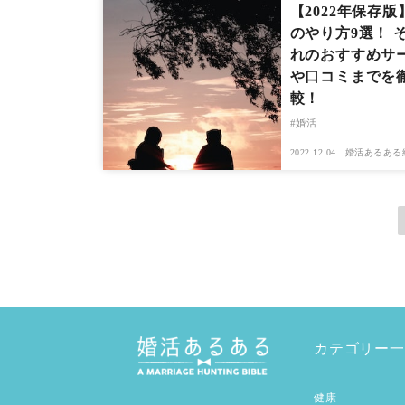
【2022年保存版
のやり方9選！ 
れのおすすめサ
や口コミまでを
較！
婚活
2022.12.04
婚活あるある
カテゴリー一
健康