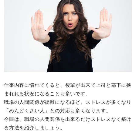
その他
ドキドキ
仕事とキャリア
特集
占い・診断
仕事内容に慣れてくると、後輩が出来て上司と部下に挟
まれれる状況になることも多いです。
ファッション・美容
職場の人間関係が複雑になるほど、ストレスが多くなり
グルメ
「めんどくさい人」との対応も多くなります。
今回は、職場の人間関係を出来るだけストレスなく築け
趣味・旅行
る方法を紹介しましょう。