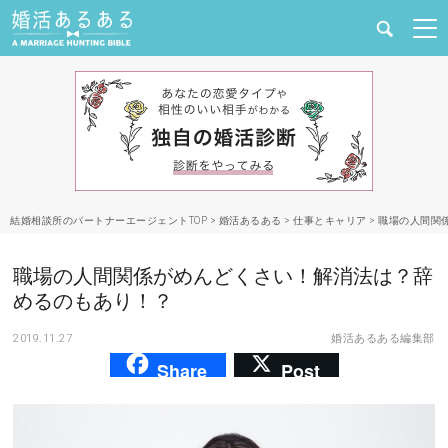
健康
婚活と結婚
恋愛の悩み
結婚相談所のパートナーエージェントTOP
>
婚活あるある
>
仕事とキャリア
>
職場の人間関
出会い
職場の人間関係がめんどくさい！解消法は？辞
合コン・街コン
めるのもあり！？
2019.11.27
婚活あるある編集部
マッチングアプリ
Share
Post
結婚相談所
あるある