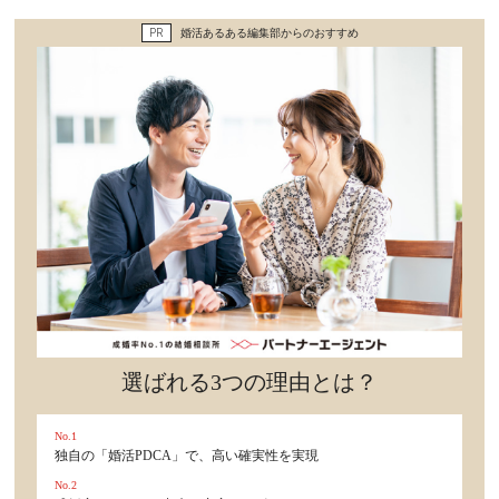
セックスライフ
PR
婚活あるある編集部からのおすすめ
不倫・だめ男
感動
心の処方箋
カルチャー・トレンド・芸能
驚き
選ばれる3つの理由とは？
No.1
独自の「婚活PDCA」で、高い確実性を実現
No.2