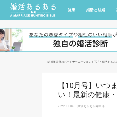
健康
婚活と結婚
その他
ドキドキ
仕事とキャリア
特集
心の処方箋
カルチャー・トレンド・芸能
結婚相談所のパートナーエージェントTOP
>
婚活あるあ
【10月号】いつ
い！最新の健康
2022.11.04
婚活あるある編集部