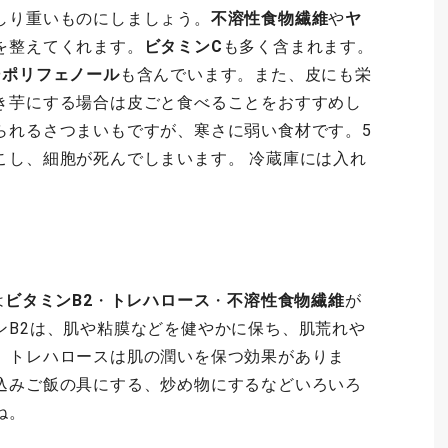
しり重いものにしましょう。
不溶性食物繊維
や
ヤ
を整えてくれます。
ビタミンC
も多く含まれます。
や
ポリフェノール
も含んでいます。また、皮にも栄
き芋にする場合は皮ごと食べることをおすすめし
られるさつまいもですが、寒さに弱い食材です。5
こし、細胞が死んでしまいます。 冷蔵庫には入れ
は
ビタミンB2
・
トレハロース
・
不溶性食物繊維
が
ンB2は、肌や粘膜などを健やかに保ち、肌荒れや
。トレハロースは肌の潤いを保つ効果がありま
込みご飯の具にする、炒め物にするなどいろいろ
ね。