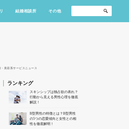
リ
結婚相談所
その他
セックスライフ
不倫・だめ男
感動
康・美容系サービスニュース
ランキング
スキンシップは独占欲の表れ？
行動から見える男性心理を徹底
解説！
B型男性の特徴とは？B型男性
の5つの恋愛傾向と女性との相
性を徹底解明！