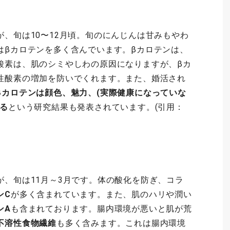
、旬は10〜12月頃。旬のにんじんは甘みもやわ
はβカロテンを多く含んでいます。βカロテンは、
酸素は、肌のシミやしわの原因になりますが、βカ
性酸素の増加を防いでくれます。また、婚活され
βカロテンは顔色、魅力、(実際健康になっていな
る
という研究結果も発表されています。(引用：
が、旬は11月～3月です。体の酸化を防ぎ
、コラ
ンC
が多く含まれています。また、肌のハリや潤い
ンA
も含まれております。腸内環境が悪いと肌が荒
不溶性食物繊維
も多く含みます。これは腸内環境