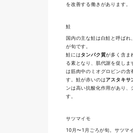
を改善する働きがあります。
鮭
国内の主な鮭は白鮭と呼ばれ、
が旬です。
鮭には
タンパク質
が多く含ま
る素となり、肌代謝を促しま
は筋肉中のミオグロビンの含
す。鮭が赤いのは
アスタキサ
ンは高い抗酸化作用があり、
す。
サツマイモ
10月〜1月ごろが旬。サツ