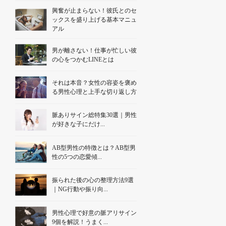
興奮が止まらない！彼氏とのセ
ックスを盛り上げる基本マニュ
アル
男が離さない！仕事が忙しい彼
の心をつかむLINEとは
それは本音？女性の容姿を褒め
る男性心理と上手な切り返し方
脈ありサイン総特集30選｜男性
が好きな子にだけ...
AB型男性の特徴とは？AB型男
性の5つの恋愛傾...
振られた後の心の整理方法9選
｜NG行動や振り向...
男性心理で好意の脈アリサイン
9個を解説！うまく...