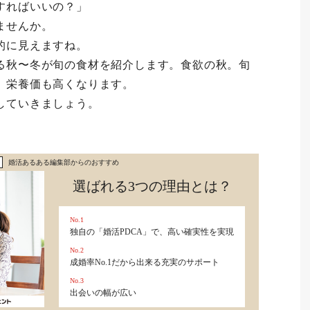
すればいいの？」
ませんか。
的に見えますね。
る秋〜冬が旬の食材を紹介します。食欲の秋。旬
、栄養価も高くなります。
していきましょう。
婚活あるある編集部からのおすすめ
選ばれる3つの理由とは？
No.1
独自の「婚活PDCA」で、高い確実性を実現
No.2
成婚率No.1だから出来る充実のサポート
No.3
出会いの幅が広い