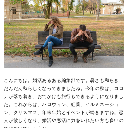
その他
ドキドキ
仕事とキャリア
特集
占い・診断
こんにちは。婚活あるある編集部です。暑さも和らぎ、
だんだん秋らしくなってきましたね。今年の秋は、コロ
ファッション・美容
ナが落ち着き、おでかけも旅行もできるようになりまし
グルメ
た。これからは、ハロウィン、紅葉、イルミネーショ
ン、クリスマス、年末年始とイベントが続きますね。恋
趣味・旅行
人が欲しくなり、婚活や恋活に力をいれたい方も多いの