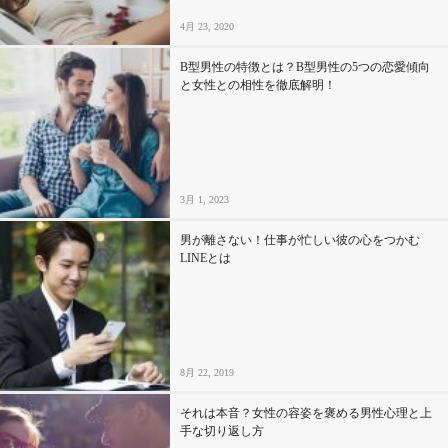
4月 23, 2020
B型男性の特徴とは？B型男性の5つの恋愛傾向
と女性との相性を徹底解明！
3月 1, 2023
男が離さない！仕事が忙しい彼の心をつかむ
LINEとは
8月 22, 2019
それは本音？女性の容姿を褒める男性心理と上
手な切り返し方