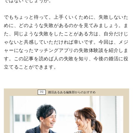
ではないでしょうか。
セックスライフ
でもちょっと待って。上手くいくために、失敗しないた
不倫・だめ男
めに、どのような失敗があるのかを見てみましょう。ま
た、同じような失敗をしたことがある方は、自分だけじ
感動
ゃないと共感していただければ幸いです。今回は、メジ
ャーになったマッチングアプリの失敗体験談を紹介しま
心の処方箋
す。この記事を読めば人の失敗を知り、今後の婚活に役
立てることができます。
カルチャー・トレンド・芸能
驚き
PR
婚活あるある編集部からのおすすめ