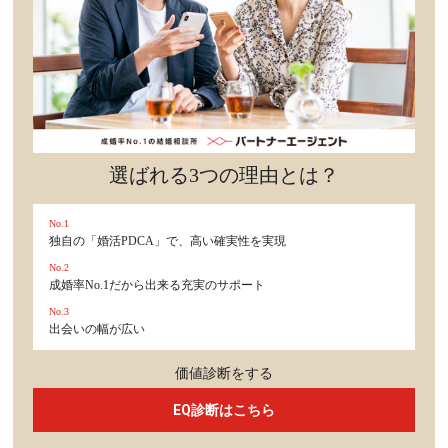
選ばれる3つの理由とは？
No.1
独自の「婚活PDCA」で、高い確実性を実現
No.2
成婚率No.1だから出来る充実のサポート
No.3
出会いの幅が広い
価値診断をする
EQ診断はこちら