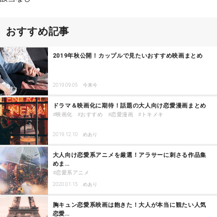
おすすめ記事
2019年秋公開！カップルで見たいおすすめ映画まとめ
2019.09.05
今来今
ドラマ＆映画化に期待！話題の大人向け恋愛漫画まとめ
映画化
おすすめ
恋愛漫画
トキメキ
2019.12.10
めあり
大人向け恋愛系アニメを厳選！アラサーに刺さる作品集
めま…
恋愛系アニメ
2020.01.15
めあり
胸キュン恋愛系映画は飽きた！大人が本当に観たい人気
恋愛…