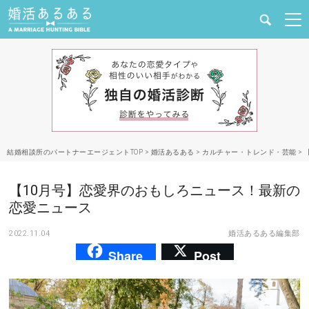
健康
婚活と結婚
恋愛の悩み
結婚相談所のパートナーエージェントTOP
>
婚活あるある
>
カルチャー・トレンド・芸能
>
出会い
【10月号】恋愛界のおもしろニュース！最新の
合コン・街コン
恋愛ニュース
2022.11.04
婚活あるある編集部
マッチングアプリ
Share
Post
結婚相談所
あるある