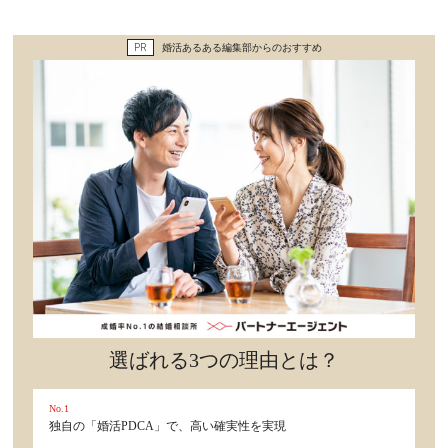
セックスライフ
PR
婚活あるある編集部からのおすすめ
不倫・だめ男
感動
心の処方箋
カルチャー・トレンド・芸能
驚き
選ばれる3つの理由とは？
No.1
独自の「婚活PDCA」で、高い確実性を実現