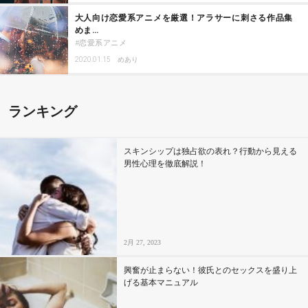
大人向け恋愛系アニメを厳選！アラサーに刺さる作品集
めま…
恋愛系アニメ
2020.01.15
めあり
ランキング
スキンシップは独占欲の表れ？行動から見える
男性心理を徹底解説！
2月 27, 2023
興奮が止まらない！彼氏とのセックスを盛り上
げる基本マニュアル