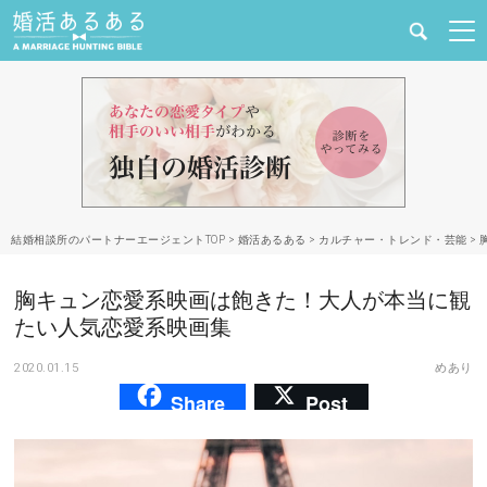
健康
婚活と結婚
恋愛の悩み
結婚相談所のパートナーエージェントTOP
>
婚活あるある
>
カルチャー・トレンド・芸能
>
出会い
胸キュン恋愛系映画は飽きた！大人が本当に観
合コン・街コン
たい人気恋愛系映画集
2020.01.15
めあり
マッチングアプリ
Share
Post
結婚相談所
あるある