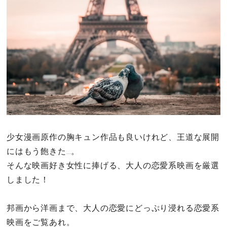
その他
ドキドキ
仕事とキャリア
特集
占い・診断
少女漫画原作の胸キュン作品も良いけれど、王道な展開
にはもう飽きた…。
ファッション・美容
そんな映画好き女性に捧げる、大人の恋愛系映画を厳選
しました！
グルメ
邦画から洋画まで、大人の恋愛にどっぷり浸れる恋愛系
趣味・旅行
映画をご覧あれ。