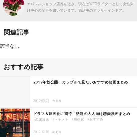
アパレルショップ店長を退き、現在はWEBライターとして女性向
け中心の記事を書いています。婚活中のアラサーインドア。
関連記事
該当なし
おすすめ記事
2019年秋公開！カップルで見たいおすすめ映画まとめ
2019.09.05
今来今
ドラマ＆映画化に期待！話題の大人向け恋愛漫画まとめ
恋愛漫画
トキメキ
映画化
おすすめ
2019.12.10
めあり