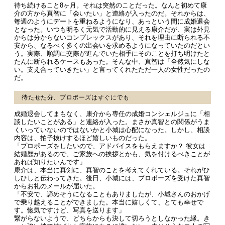
待ち続けること8ヶ月。それは突然のことだった。なんと初めて康
介の方から真智に「会いたい」と連絡が入ったのだ。それからは、
毎週のようにデートを重ねるようになり、あっという間に成婚退会
となった。いつも明るく元気で活動的に見える康介だが、実は外見
からは分からないコンプレックスがあり、それを理由に断られる不
安から、なるべく多くの出会いを求めるようになっていたのだとい
う。実際、順調に交際が進んでいた相手にそのことを打ち明けたと
たんに断られるケースもあった。そんな中、真智は「全然気にしな
い。支え合っていきたい」と言ってくれたただ一人の女性だったの
だ。
待たせた分、プロポーズはすぐにでも
成婚退会してまもなく、康介から専任の成婚コンシェルジュに「相
談したいことがある」と連絡が入った。まさか真智との関係がうま
くいっていないのではないかと小城は心配になった。しかし、相談
内容は、拍子抜けするほど嬉しいものだった。
「プロポーズをしたいので、アドバイスをもらえますか？ 彼女は
結婚歴があるので、ご家族への挨拶とかも、気を付けるべきことが
あれば知りたいんです」
康介は、本当に真剣に、真智のことを考えてくれている。それがひ
しひしと伝わってきた。後日、小城には、プロポーズを受けた真智
からお礼のメールが届いた。
「不安で、諦めそうになることもありましたが、小城さんのおかげ
で乗り越えることができました。本当に嬉しくて、とても幸せで
す。惚気ですけど、写真を送ります」
繋がらないようで、どちらからも決して切ろうとしなかった縁。き