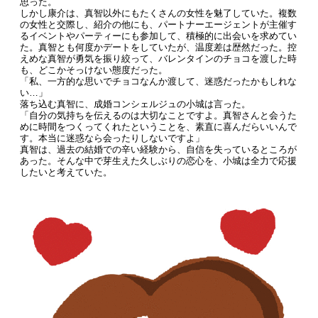
思った。
しかし康介は、真智以外にもたくさんの女性を魅了していた。複数
の女性と交際し、紹介の他にも、パートナーエージェントが主催す
るイベントやパーティーにも参加して、積極的に出会いを求めてい
た。真智とも何度かデートをしていたが、温度差は歴然だった。控
えめな真智が勇気を振り絞って、バレンタインのチョコを渡した時
も、どこかそっけない態度だった。
「私、一方的な思いでチョコなんか渡して、迷惑だったかもしれな
い…」
落ち込む真智に、成婚コンシェルジュの小城は言った。
「自分の気持ちを伝えるのは大切なことですよ。真智さんと会うた
めに時間をつくってくれたということを、素直に喜んだらいいんで
す。本当に迷惑なら会ったりしないですよ」
真智は、過去の結婚での辛い経験から、自信を失っているところが
あった。そんな中で芽生えた久しぶりの恋心を、小城は全力で応援
したいと考えていた。