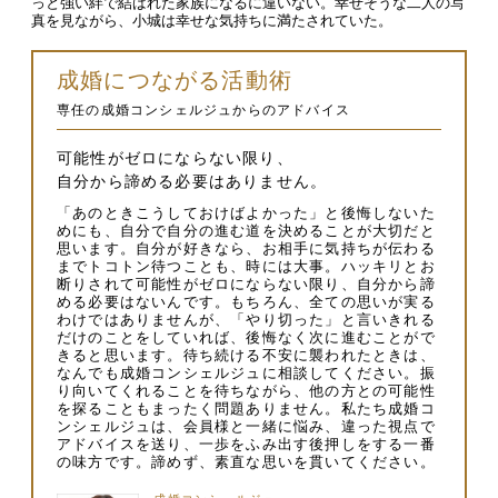
っと強い絆で結ばれた家族になるに違いない。幸せそうな二人の写
真を見ながら、小城は幸せな気持ちに満たされていた。
成婚につながる活動術
専任の成婚コンシェルジュからのアドバイス
可能性がゼロにならない限り、
自分から諦める必要はありません。
「あのときこうしておけばよかった」と後悔しないた
めにも、自分で自分の進む道を決めることが大切だと
思います。自分が好きなら、お相手に気持ちが伝わる
までトコトン待つことも、時には大事。ハッキリとお
断りされて可能性がゼロにならない限り、自分から諦
める必要はないんです。もちろん、全ての思いが実る
わけではありませんが、「やり切った」と言いきれる
だけのことをしていれば、後悔なく次に進むことがで
きると思います。待ち続ける不安に襲われたときは、
なんでも成婚コンシェルジュに相談してください。振
り向いてくれることを待ちながら、他の方との可能性
を探ることもまったく問題ありません。私たち成婚コ
ンシェルジュは、会員様と一緒に悩み、違った視点で
アドバイスを送り、一歩をふみ出す後押しをする一番
の味方です。諦めず、素直な思いを貫いてください。