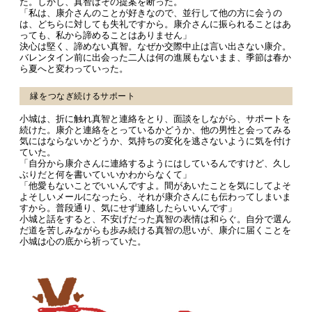
た。しかし、真智はその提案を断った。
「私は、康介さんのことが好きなので、並行して他の方に会うの
は、どちらに対しても失礼ですから。康介さんに振られることはあ
っても、私から諦めることはありません」
決心は堅く、諦めない真智。なぜか交際中止は言い出さない康介。
バレンタイン前に出会った二人は何の進展もないまま、季節は春か
ら夏へと変わっていった。
縁をつなぎ続けるサポート
小城は、折に触れ真智と連絡をとり、面談をしながら、サポートを
続けた。康介と連絡をとっているかどうか、他の男性と会ってみる
気にはならないかどうか、気持ちの変化を逃さないように気を付け
ていた。
「自分から康介さんに連絡するようにはしているんですけど、久し
ぶりだと何を書いていいかわからなくて」
「他愛もないことでいいんですよ。間があいたことを気にしてよそ
よそしいメールになったら、それが康介さんにも伝わってしまいま
すから。普段通り、気にせず連絡したらいいんです」
小城と話をすると、不安げだった真智の表情は和らぐ。自分で選ん
だ道を苦しみながらも歩み続ける真智の思いが、康介に届くことを
小城は心の底から祈っていた。