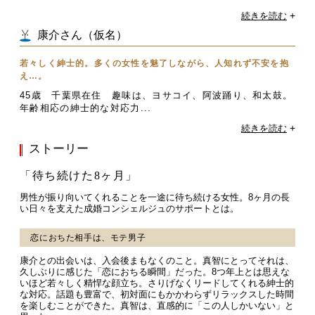
+
続きを読む
康介さん（仮名）
若々しく紳士的。多くの女性を魅了しながら、人知れず不安を抱
え…。
45歳 千葉県在住 趣味は、ヨサコイ、阿波踊り、和太鼓。
年齢相応の紳士的な対応力...
+
続きを読む
ストーリー
「待ち続けた8ヶ月」
男性が振り向いてくれることを一途に待ち続ける女性。8ヶ月の長
い日々を支えた成婚コンシェルジュのサポートとは。
恋におちた相手は、モテ男子
康介との出会いは、入会後まもなくのこと。真智にとってそれは、
久しぶりに感じた「恋におちる瞬間」だった。8つ年上とは思えな
いほど若々しく精悍な顔立ち。さりげなくリードしてくれる紳士的
な対応。話題も豊富で、初対面にもかかわらずリラックスした時間
を楽しむことができた。真智は、直感的に「この人しかいない」と