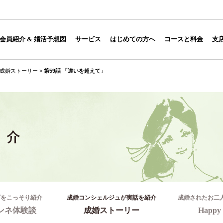
会員紹介 & 婚活予想図
サービス
はじめての方へ
コースと料金
支
成婚ストーリー
>
第59話 「違いを超えて」
ギをこっそり紹介
成婚コンシェルジュが実話を紹介
成婚されたお二
ンネ体験談
成婚ストーリー
Happy 