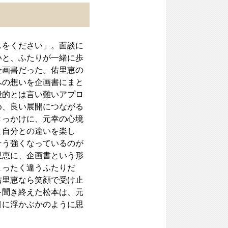
スをください」。面談に
いと、ふたりが一緒に歩
企画書だった。佑里恵の
への想いを企画書にまと
般的とは言い難いアプロ
め、良い展開につながる
きっかけに、元幸の心境
と自分との違いを楽し
そう強くなっているのが
里恵に、企画書という形
まったく違うふたりだ
佑里恵なら笑顔で受け止
を聞き終えた松本は、元
目に浮かぶかのように思