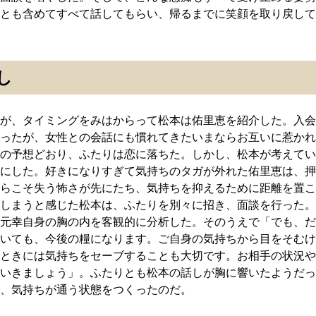
とも含めてすべて話してもらい、帰るまでに笑顔を取り戻して
し
が、タイミングをみはからって松本は佑里恵を紹介した。入会
ったが、女性との会話にも慣れてきたいまならお互いに惹かれ
の予想どおり、ふたりは恋に落ちた。しかし、松本が考えてい
にした。好きになりすぎて気持ちのタガが外れた佑里恵は、押
らこそ失う怖さが先にたち、気持ちを抑えるために距離を置こ
しまうと感じた松本は、ふたりを別々に招き、面談を行った。
元幸自身の胸の内を客観的に分析した。そのうえで「でも、だ
いても、今後の糧になります。ご自身の気持ちから目をそむけ
ときには気持ちをセーブすることも大切です。お相手の状況や
いきましょう」。ふたりとも松本の話しが胸に響いたようだっ
、気持ちが通う状態をつくったのだ。