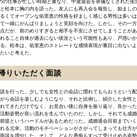
のの仕事が忙しい時期と重なり、中途退会を余儀なくされた佑
と松本に胸の内を語った。友人にも再入会を報告し、励ましの
るくてオープンな佑里恵の性格を好ましく感じる男性は多いは
て一緒にがんばりましょうと笑顔を向けた。しかし、その一方
点だが、前のめりすぎると相手を不安にさせてしまうことがあ
れること自体が過去にない状況という可能性もあり、戸惑いか
る。松本は、佑里恵のストレートな感情表現が裏目に出ないよ
たいと考えた。
帰りいただく面談
談を行った。少しでも女性との会話に慣れてもらおうという配
がら会話を楽しむようになり、それと比例し、紹介した女性と
れてきただけでなく、お見合い後に自身を振り返り、良かった
活動姿勢が良い流れを生んでいたのだ。しかし、それでも成婚
前提というハードルがあるためだった。成婚退会目前までいく
れる元幸。活動のモチベーションがさがってしまっても仕方が
面談を増やした。そして、どんな愚痴もすべて受け止める姿勢