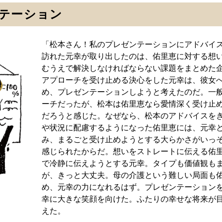
テーション
「松本さん！私のプレゼンテーションにアドバイ
訪れた元幸が取り出したのは、佑里恵に対する想
むうえで解決しなければならない課題をまとめた
アプローチを受け止める決心をした元幸は、彼女
め、プレゼンテーションしようと考えたのだ。一
ーチだったが、松本は佑里恵なら愛情深く受け止
だろうと感じた。なぜなら、松本のアドバイスを
や状況に配慮するようになった佑里恵には、元幸
み、まるごと受け止めようとする大らかさがいっ
感じられたからだ。想いをストレートに伝える佑
で冷静に伝えようとする元幸。タイプも価値観も
が、きっと大丈夫。母の介護という難しい局面も
め、元幸の力になれるはず。プレゼンテーション
幸に大きな笑顔を向けた。ふたりの幸せな将来が
えた。