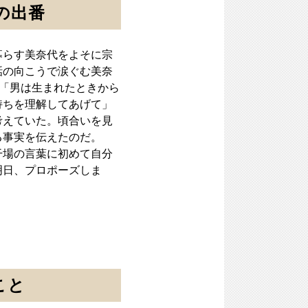
の出番
募らす美奈代をよそに宗
話の向こうで涙ぐむ美奈
て「男は生まれたときから
持ちを理解してあげて」
考えていた。頃合いを見
る事実を伝えたのだ。
干場の言葉に初めて自分
明日、プロポーズしま
こと