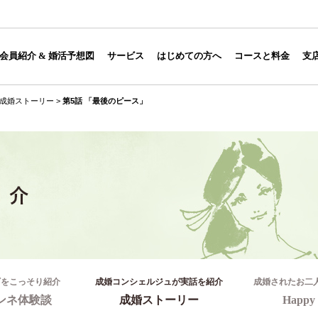
会員紹介 & 婚活予想図
サービス
はじめての方へ
コースと料金
支
成婚ストーリー
>
第5話 「最後のピース」
ギをこっそり紹介
成婚コンシェルジュが実話を紹介
成婚されたお二
ンネ体験談
成婚ストーリー
Happy 