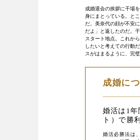
成婚退会の挨拶に干場を
身にまとっている。とこ
だ。美奈代の顔が不安に
だよ」と返したのだ。干
スタート地点。これから
したいと考えての行動だ
スがはまるように、完璧
成婚に
婚活は1
ト）で勝
婚活必勝法は