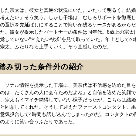
した宗太は、彼女と真逆の状況にいた。いたって明るく、結婚
考えたい」そう笑う。しかし干場は、むしろサポートを徹底し
の選択を先延ばしにすることで悔いが残るケースがあるからだ
た。彼女が提示したパートナーの条件は同年代。8歳上の宗太
覚していない“甘えたい欲求”を見て取っていた。年上としての
宗太。ふたりなら上手くいく。そう直感したのだ。
踏み切った条件外の紹介
ーソナル情報を提示した干場に、美奈代は不信感を込めた目を
のは、たくさんの人に会うためだよね」と自信を込めた笑顔で
、宗太もイマイチ納得していない様子だったが、こちらは結婚
と同意してくれた。そうして迎えたファーストコンタクト。果
意気投合して4時間も話し込んでしまったのだ。コンタクトの
のように笑い合うふたりであった。