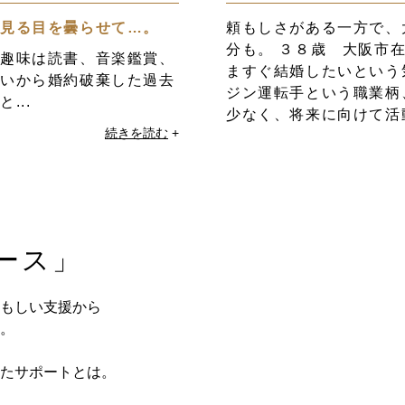
を見る目を曇らせて…。
頼もしさがある一方で、
分も。 ３８歳 大阪市
 趣味は読書、音楽鑑賞、
ますぐ結婚したいという
違いから婚約破棄した過去
ジン運転手という職業柄
...
少なく、将来に向けて活動
続きを読む
+
ース」
もしい支援から
。
たサポートとは。