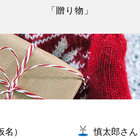
「贈り物」
仮名）
慎太郎さん