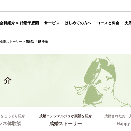
会員紹介 & 婚活予想図
サービス
はじめての方へ
コースと料金
支
成婚ストーリー
>
第6話 「贈り物」
ギをこっそり紹介
成婚コンシェルジュが実話を紹介
成婚されたお二
ンネ体験談
成婚ストーリー
Happy 