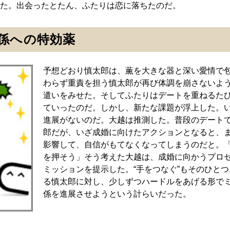
た。出会ったとたん、ふたりは恋に落ちたのだ。
係への特効薬
予想どおり慎太郎は、薫を大きな器と深い愛情で
わらず重責を担う慎太郎が再び体調を崩さないよ
遣いをみせた。そしてふたりはデートを重ねるた
ていったのだ。しかし、新たな課題が浮上した。
進展がないのだ。大越は推測した。普段のデート
郎だが、いざ成婚に向けたアクションとなると、
影響して、自信がもてなくなってしまうのだと。
を押そう」そう考えた大越は、成婚に向かうプロ
ミッションを提示した。“手をつなぐ”もそのひと
る慎太郎に対し、少しずつハードルをあげる形で
係を進展させようという計らいだった。