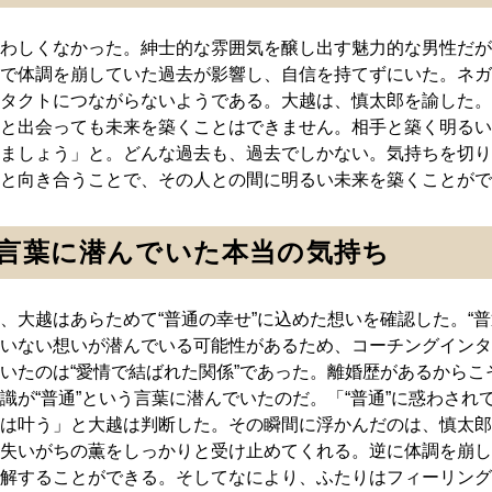
わしくなかった。紳士的な雰囲気を醸し出す魅力的な男性だが
で体調を崩していた過去が影響し、自信を持てずにいた。ネガ
タクトにつながらないようである。大越は、慎太郎を諭した。
と出会っても未来を築くことはできません。相手と築く明るい
ましょう」と。どんな過去も、過去でしかない。気持ちを切り
と向き合うことで、その人との間に明るい未来を築くことがで
う言葉に潜んでいた本当の気持ち
、大越はあらためて“普通の幸せ”に込めた想いを確認した。“普
いない想いが潜んでいる可能性があるため、コーチングインタ
いたのは“愛情で結ばれた関係”であった。離婚歴があるからこ
識が“普通”という言葉に潜んでいたのだ。「“普通”に惑わされ
は叶う」と大越は判断した。その瞬間に浮かんだのは、慎太郎
失いがちの薫をしっかりと受け止めてくれる。逆に体調を崩し
解することができる。そしてなにより、ふたりはフィーリング