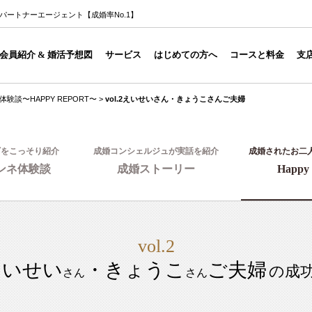
談所パートナーエージェント【成婚率No.1】
会員紹介 & 婚活予想図
サービス
はじめての方へ
コースと料金
支
体験談〜HAPPY REPORT〜
>
vol.2えいせいさん・きょうこさんご夫婦
ギをこっそり紹介
成婚コンシェルジュが実話を紹介
成婚されたお二
ンネ体験談
成婚ストーリー
Happy 
vol.2
えいせい
・きょうこ
ご夫婦
の成
さん
さん