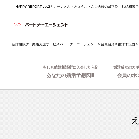
HAPPY REPORT vol.2えいせいさん・きょうこさんご夫婦の成功例｜結婚相
結婚相談所・結婚支援サービスパートナーエージェント
>
会員紹介＆婚活予想図
>
もしも結婚相談所に入会したら⁉
婚活成功のカ
あなたの婚活予想図Ⅲ
会員のホ