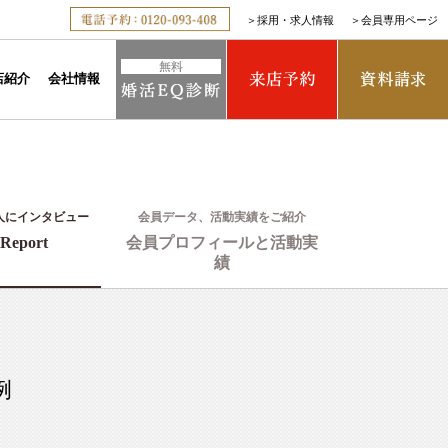
＞
採用・求人情報
＞
会員専用ページ
店紹介
会社情報
人にインタビュー
会員データ、活動実績をご紹介
Report
会員プロフィールと活動実
績
例