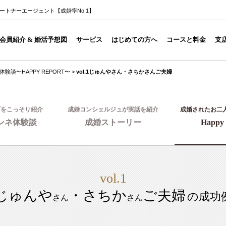
所パートナーエージェント【成婚率No.1】
会員紹介 & 婚活予想図
サービス
はじめての方へ
コースと料金
支
体験談〜HAPPY REPORT〜
>
vol.1じゅんやさん・さちかさんご夫婦
ギをこっそり紹介
成婚コンシェルジュが実話を紹介
成婚されたお二
ンネ体験談
成婚ストーリー
Happy 
vol.1
じゅんや
・さちか
ご夫婦
の成功
さん
さん