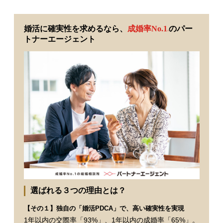
婚活に確実性を求めるなら、
成婚率No.1
のパー
※
トナーエージェント
選ばれる３つの理由とは？
【その１】独自の「婚活PDCA」で、高い確実性を実現
1年以内の交際率「93%」、1年以内の成婚率「65%」。