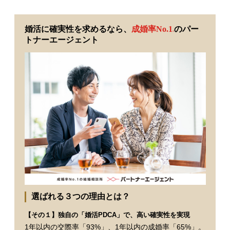
婚活に確実性を求めるなら、
成婚率No.1
のパー
※
トナーエージェント
選ばれる３つの理由とは？
【その１】独自の「婚活PDCA」で、高い確実性を実現
1年以内の交際率「93%」、1年以内の成婚率「65%」。