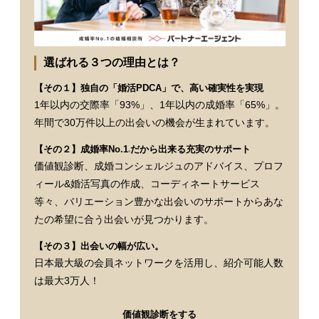
選ばれる３つの理由とは？
【その１】独自の「婚活PDCA」で、高い確実性を実現
1年以内の交際率「93%」、1年以内の成婚率「65%」。
年間で30万件以上の出会いの機会が生まれています。
【その２】成婚率No.1
だから出来る充実のサポート
※
価値観診断、成婚コンシェルジュのアドバイス、プロフ
ィール&婚活写真の作成、コーディネートサービス
等々、バリエーション豊かな出会いのサポートからあな
たの希望に合う出会いが見つかります。
【その３】出会いの幅が広い。
日本最大級の会員ネットワークを活用し、紹介可能人数
は最大3万人！
価値観診断をする