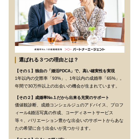
選ばれる３つの理由とは？
【その１】独自の「婚活PDCA」で、高い確実性を実現
1年以内の交際率「93%」、1年以内の成婚率「65%」。
年間で30万件以上の出会いの機会が生まれています。
【その２】成婚率No.1
だから出来る充実のサポート
※
価値観診断、成婚コンシェルジュのアドバイス、プロフ
ィール&婚活写真の作成、コーディネートサービス
等々、バリエーション豊かな出会いのサポートからあな
たの希望に合う出会いが見つかります。