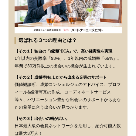
選ばれる３つの理由とは？
【その１】独自の「婚活PDCA」で、高い確実性を実現
1年以内の交際率「93%」、1年以内の成婚率「65%」。
年間で30万件以上の出会いの機会が生まれています。
【その２】成婚率No.1
だから出来る充実のサポート
※
価値観診断、成婚コンシェルジュのアドバイス、プロフ
ィール&婚活写真の作成、コーディネートサービス
等々、バリエーション豊かな出会いのサポートからあな
たの希望に合う出会いが見つかります。
【その３】出会いの幅が広い。
日本最大級の会員ネットワークを活用し、紹介可能人数
は最大3万人！