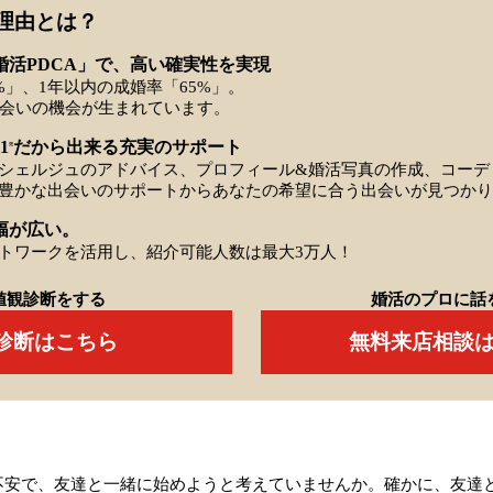
理由とは？
婚活PDCA」で、高い確実性を実現
%」、1年以内の成婚率「65%」。
出会いの機会が生まれています。
1
だから出来る充実のサポート
※
シェルジュのアドバイス、プロフィール&婚活写真の作成、コーデ
豊かな出会いのサポートからあなたの希望に合う出会いが見つかり
幅が広い。
トワークを活用し、紹介可能人数は最大3万人！
値観診断をする
婚活のプロに話
Q診断はこちら
無料来店相談
不安で、友達と一緒に始めようと考えていませんか。確かに、友達