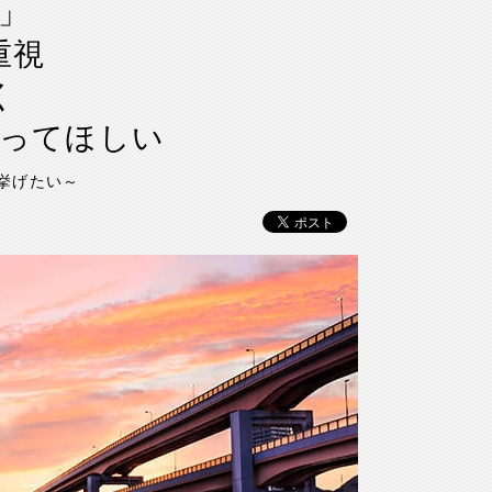
」
重視
く
持ってほしい
挙げたい～