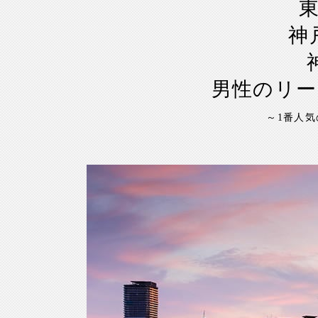
神
男性のリー
～1番人