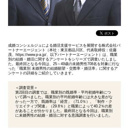
成婚コンシェルジュによる婚活支援サービスを展開する株式会社パ
ートナーエージェント（本社：東京都品川区、代表取締役：佐藤
茂、https://www.p-a.jp/、以下パートナーエージェント）は、職業
別の結婚・婚活に関するアンケートをシリーズで調査いたしまし
た。最終回となる今回は、25～49歳の未婚男性708名を対象に行な
った「職業別 未婚男性の結婚願望・交際率・婚活率」に関するア
ンケートの詳細をご紹介していきます。
＜調査背景＞
第2回目の調査では、職業別の既婚率・平均初婚年齢につ
いて調べました。職業別の平均初婚年齢には大きな差がな
かった一方で、既婚率は「経営」（71.0％）、「制作・ク
リエイティブ関連」（29.8％）と職業によって40.2％の差
があることが分かりました。最終回となる今回は、職業別
に未婚男性の結婚・婚活に対する意識調査を行いました。